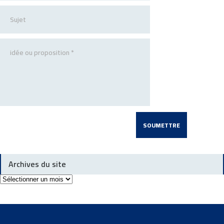
Archives du site
Archives
du
site