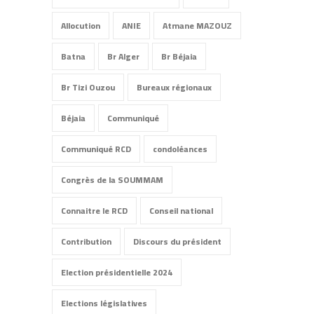
Allocution
ANIE
Atmane MAZOUZ
Batna
Br Alger
Br Béjaia
Br Tizi Ouzou
Bureaux régionaux
Béjaia
Communiqué
Communiqué RCD
condoléances
Congrès de la SOUMMAM
Connaitre le RCD
Conseil national
Contribution
Discours du président
Election présidentielle 2024
Elections législatives