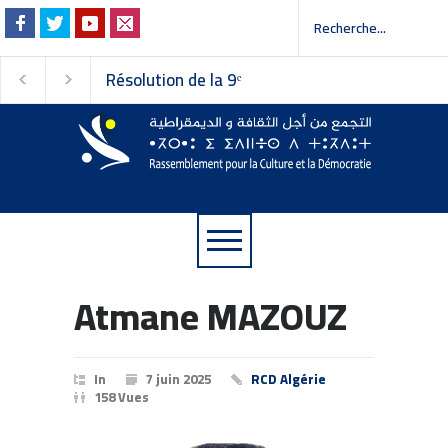
Résolution de la 9ᵉ
Invitation à la pres
session du Conseil
 إلى وسائل الإعلام
national du
Rassemblement pour la
Culture et la Démocratie
Atmane MAZOUZ
In
7 juin 2025
RCD Algérie
158 Vues