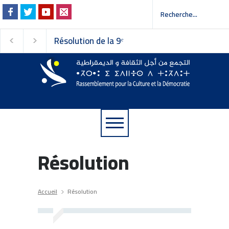
Résolution de la 9ᵉ
Invitation à la pres
session du Conseil
 إلى وسائل الإعلام
national du
Rassemblement pour la
Culture et la Démocratie
Résolution
Accueil
Résolution