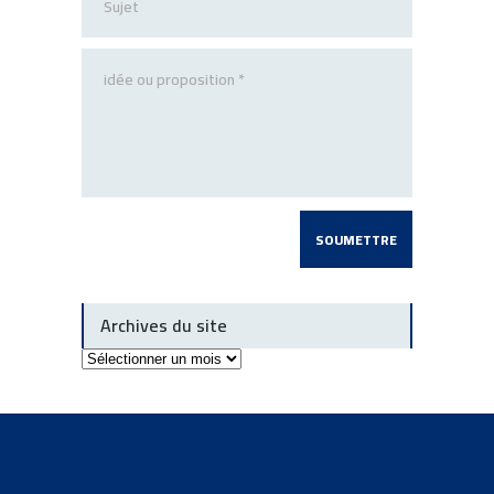
Archives du site
Archives
du
site