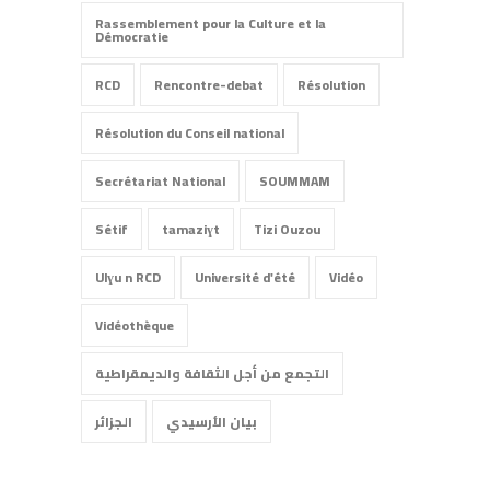
Rassemblement pour la Culture et la
Démocratie
RCD
Rencontre-debat
Résolution
Résolution du Conseil national
Secrétariat National
SOUMMAM
Sétif
tamaziɣt
Tizi Ouzou
Ulɣu n RCD
Université d'été
Vidéo
Vidéothèque
التجمع من أجل الثقافة والديمقراطية
بيان الأرسيدي
الجزائر