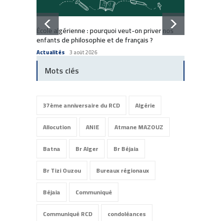
Dissol
École algérienne : pourquoi veut-on priver nos
: Comm
enfants de philosophie et de français ?
Commun
Actualités
3 août 2026
Mots clés
37ème anniversaire du RCD
Algérie
Allocution
ANIE
Atmane MAZOUZ
Batna
Br Alger
Br Béjaia
Br Tizi Ouzou
Bureaux régionaux
Béjaia
Communiqué
Communiqué RCD
condoléances