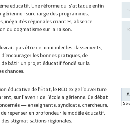
ème éducatif. Une réforme qui s’attaque enfin
e algérienne : surcharge des programmes,
, inégalités régionales criantes, absence
n du dogmatisme sur la raison.
devrait pas être de manipuler les classements,
, d’encourager les bonnes pratiques, de
t de bâtir un projet éducatif fondé sur la
es chances.
ion éducative de l’État, le RCD exige l’ouverture
A
rent, sur l’avenir de l’école algérienne. Ce débat
Arch
 concernés — enseignants, syndicats, chercheurs,
du
site
n de repenser en profondeur le modèle éducatif,
t des stigmatisations régionales.