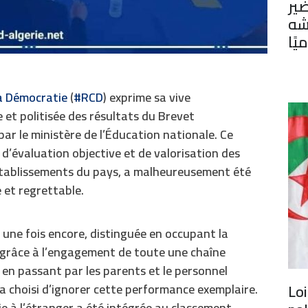
ير
شه
يًا
a Démocratie
(
#RCD
) exprime sa vive
 et politisée des résultats du Brevet
r le ministère de l’Éducation nationale. Ce
d’évaluation objective et de valorisation des
 établissements du pays, a malheureusement été
et regrettable.
, une fois encore, distinguée en occupant la
— grâce à l’engagement de toute une chaîne
 en passant par les parents et le personnel
Loi
 a choisi d’ignorer cette performance exemplaire.
ie à l’étranger a été intégrée au classement