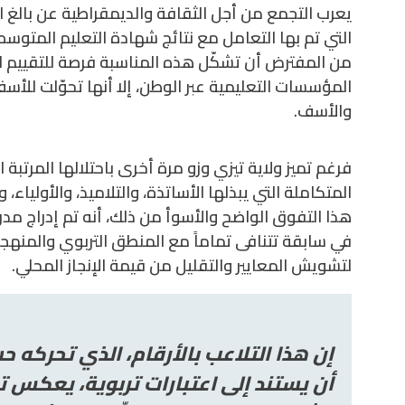
يعرب التجمع من أجل الثقافة والديمقراطية عن بالغ ان
التي تم بها التعامل مع نتائج شهادة التعليم المتوسط
من المفترض أن تشكّل هذه المناسبة فرصة للتقييم 
المؤسسات التعليمية عبر الوطن، إلا أنها تحوّلت للأس
والأسف.
فرغم تميز ولاية تيزي وزو مرة أخرى باحتلالها المرتبة
المتكاملة التي يبذلها الأساتذة، والتلاميذ، والأولياء،
هذا التفوق الواضح والأسوأ من ذلك، أنه تم إدراج مدر،
في سابقة تتنافى تماماً مع المنطق التربوي والمنه
لتشويش المعايير والتقليل من قيمة الإنجاز المحلي.
إن هذا التلاعب بالأرقام، الذي تحركه
أن يستند إلى اعتبارات تربوية، يعكس تو