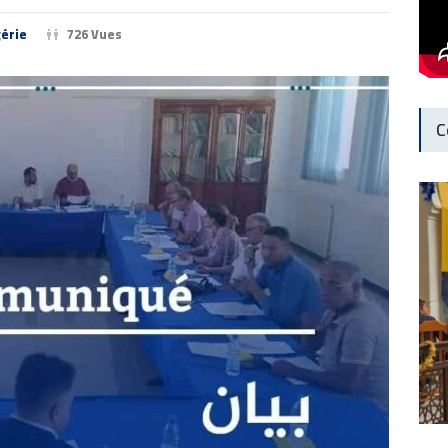
érie
726 Vues
C