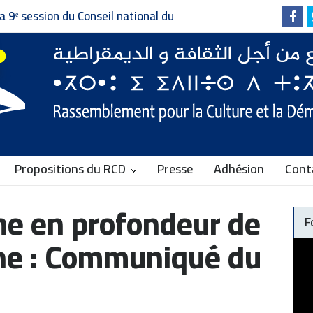
Invitation à la presse - دعوة إلى وسائل الإعلام
Faire vivre le pluralisme, d
Communiqué du RCD
Propositions du RCD
Presse
Adhésion
Cont
me en profondeur de
F
nne : Communiqué du