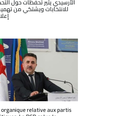
الأرسيدي يثير تحفظات حول التحض
للانتخابات ويشتكي من تهمي
إعلام
 organique relative aux partis