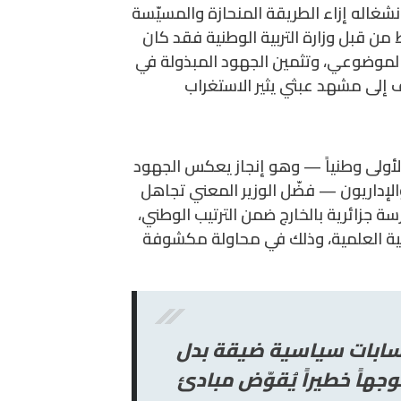
شغاله إزاء الطريقة المنحازة والمسيّسة
 من قبل وزارة التربية الوطنية فقد كان
الموضوعي، وتثمين الجهود المبذولة في
ف إلى مشهد عبثي يثير الاستغراب
 الأولى وطنياً — وهو إنجاز يعكس الجهود
 والإداريون — فضّل الوزير المعني تجاهل
سة جزائرية بالخارج ضمن الترتيب الوطني
جية العلمية، وذلك في محاولة مكشوفة
 حسابات سياسية ضيقة بدل
جهاً خطيراً يُقوّض مبادئ