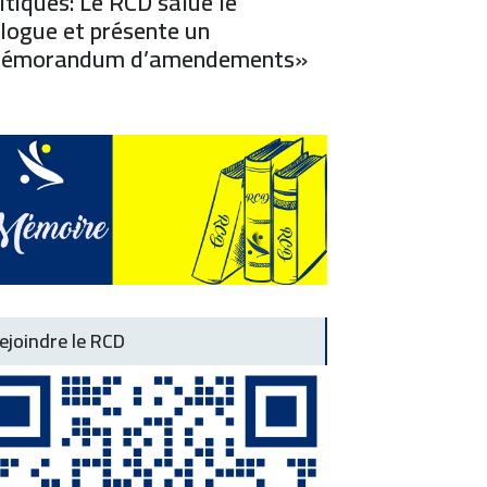
itiques: Le RCD salue le
logue et présente un
émorandum d’amendements»
ejoindre le RCD