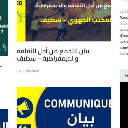
Le s
Rass
ni an
assu
d’un
aux 
souv
بيان التجمع من أجل الثقافة
surt
والديمقراطية – سطيف
-
15 juillet 2026
F