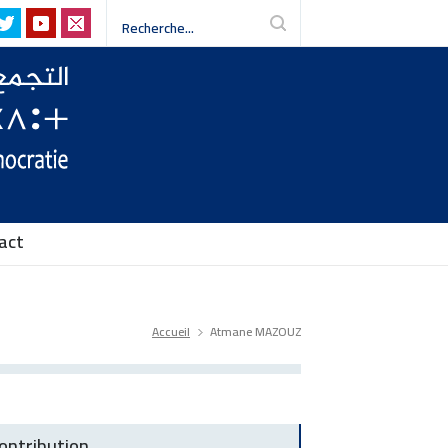
isme, défendre les libertés-
D
act
Accueil
Atmane MAZOUZ
ontribution