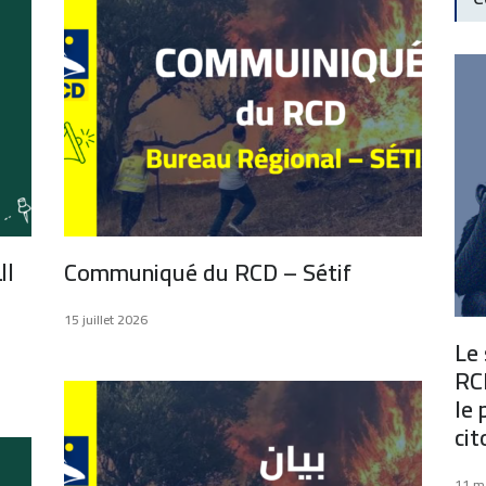
ال
Communiqué du RCD – Sétif
15 juillet 2026
Le
RCD
le 
cit
11 m