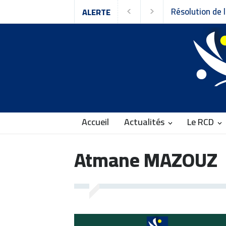
lution de la 9ᵉ session du Conseil national du
ALERTE
semblement pour la Culture et la Démocratie
Accueil
Actualités
Le RCD
Atmane MAZOUZ