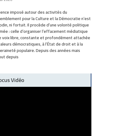
ilence imposé autour des activités du
emblement pour la Culture et la Démocratie n’est
odin, ni fortuit. Il procède d’une volonté politique
mée : celle d’organiser l’effacement médiatique
e voix libre, constante et profondément attachée
valeurs démocratiques, à l’État de droit et à la
eraineté populaire. Depuis des années mais
out depuis
ocus Vidéo