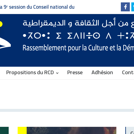
Invitation à la presse - دعوة إلى وسائل الإعلام
Faire vivre le plural
Communiqué du RC
Propositions du RCD
Presse
Adhésion
Cont
C