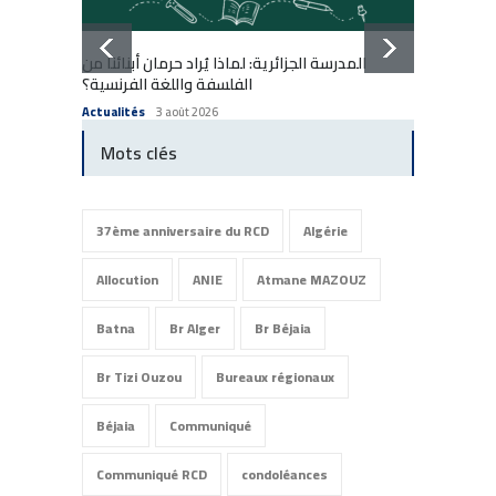
المدرسة الجزائرية: لماذا يُراد حرمان أبنائنا من
École a
الفلسفة واللغة الفرنسية؟
enfants
Actualités
3 août 2026
Actuali
Mots clés
37ème anniversaire du RCD
Algérie
Allocution
ANIE
Atmane MAZOUZ
Batna
Br Alger
Br Béjaia
Br Tizi Ouzou
Bureaux régionaux
Béjaia
Communiqué
Communiqué RCD
condoléances