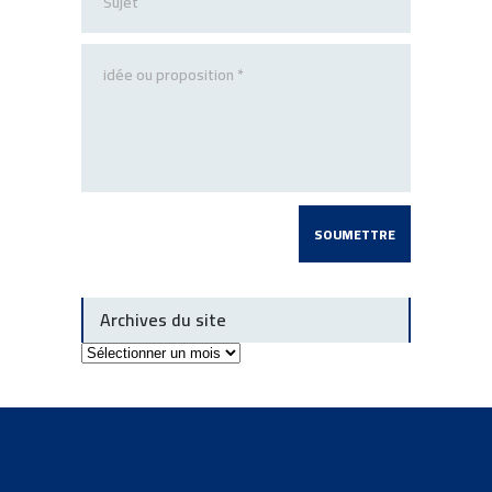
Archives du site
Archives
du
site