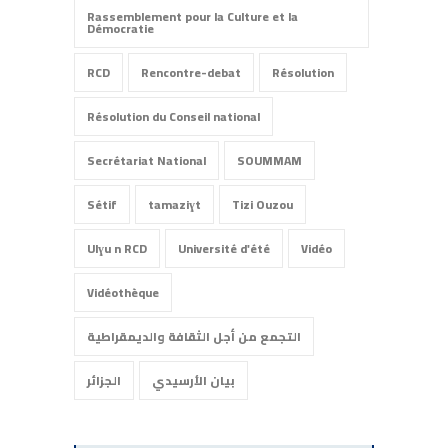
Rassemblement pour la Culture et la
Démocratie
RCD
Rencontre-debat
Résolution
Résolution du Conseil national
Secrétariat National
SOUMMAM
Sétif
tamaziɣt
Tizi Ouzou
Ulɣu n RCD
Université d'été
Vidéo
Vidéothèque
التجمع من أجل الثقافة والديمقراطية
بيان الأرسيدي
الجزائر