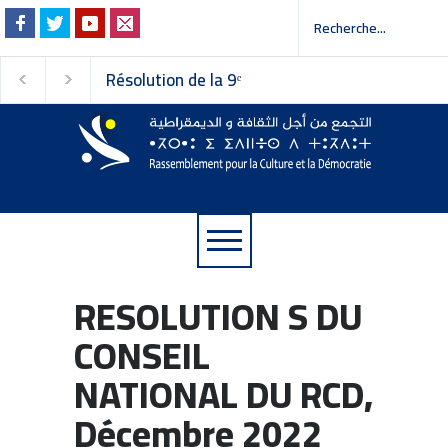
Résolution de la 9ᵉ
Invitation à la press
session du Conseil
 إلى وسائل الإعلام
national du
Rassemblement pour la
Culture et la Démocratie
RESOLUTION S DU
CONSEIL
NATIONAL DU RCD,
Décembre 2022