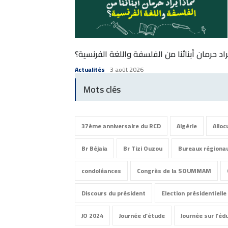
ُراد حرمان أبنائنا من الفلسفة واللغة الفرنسية؟
Actualités
3 août 2026
Mots clés
37ème anniversaire du RCD
Algérie
Alloc
Br Béjaia
Br Tizi Ouzou
Bureaux régiona
condoléances
Congrès de la SOUMMAM
Discours du président
Election présidentielle
JO 2024
Journée d'étude
Journée sur l’éd