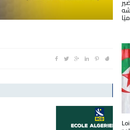
ير
شه
يًا
Loi