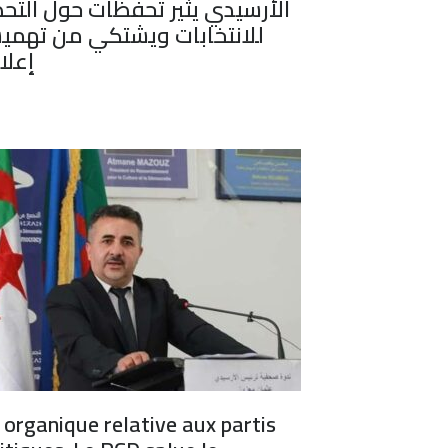
الأرسيدي يثير تحفظات حول التحض
للانتخابات ويشتكي من تهمي
إعلام
 organique relative aux partis