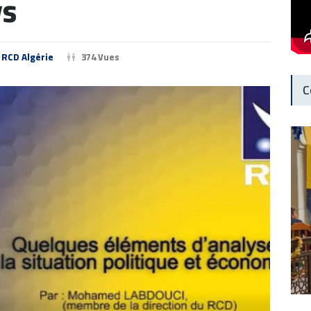
ys
RCD Algérie
374 Vues
C