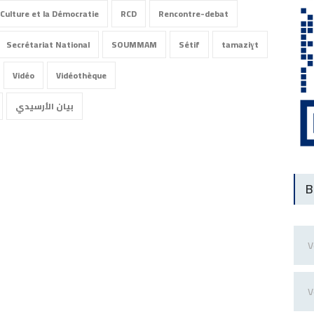
Culture et la Démocratie
RCD
Rencontre-debat
Secrétariat National
SOUMMAM
Sétif
tamaziɣt
Vidéo
Vidéothèque
بيان الأرسيدي
B