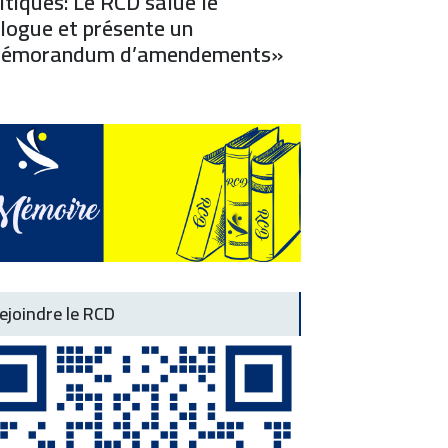
itiques: Le RCD salue le
logue et présente un
émorandum d’amendements»
Dissolut
priver nos enfants de philosophie et de français ?
Communiq
ejoindre le RCD