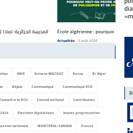
pol
dia
«m
المدرسة الجزائرية: لماذا ي
École algérienne : pourquoi veut-on 
Actualités
3 août 2026
ution
ANIE
Atmane MAZOUZ
Batna
Br Alger
ux
Béjaia
Communiqué
Communiqué RCD
R
Connaitre le RCD
Conseil national
Contribution
 2024
Elections législatives
Jeunes progressistes
ucation nationale
MONTRÉAL-CANADA
Presse