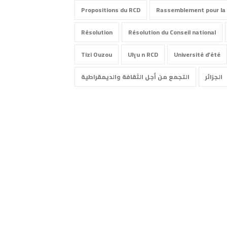
Propositions du RCD
Rassemblement pour la 
Résolution
Résolution du Conseil national
Tizi Ouzou
Ulɣu n RCD
Université d'été
الجزائر
التجمع من أجل الثقافة والديمقراطية