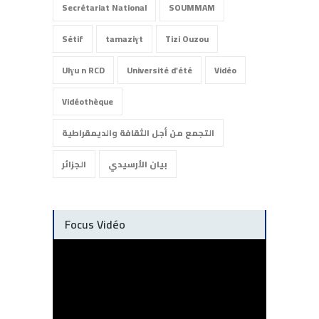
Secrétariat National
SOUMMAM
Sétif
tamaziɣt
Tizi Ouzou
Ulɣu n RCD
Université d'été
Vidéo
Vidéothèque
التجمع من أجل الثقافة والديمقراطية
بيان الأرسيدي
الجزائر
Focus Vidéo