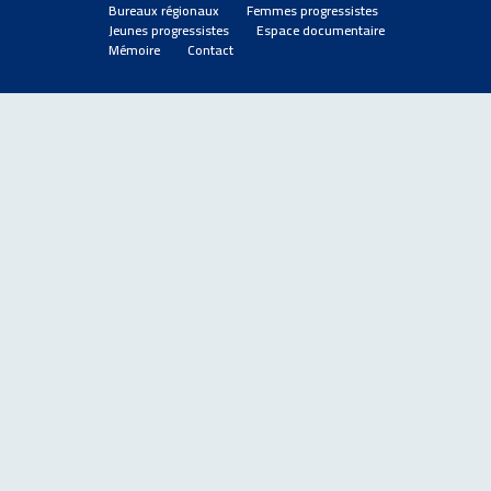
Bureaux régionaux
Femmes progressistes
Jeunes progressistes
Espace documentaire
Mémoire
Contact