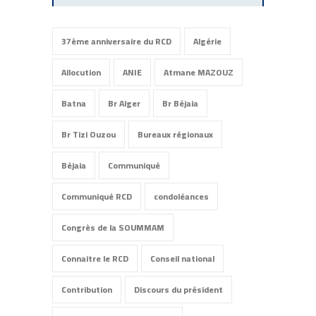
37ème anniversaire du RCD
Algérie
Allocution
ANIE
Atmane MAZOUZ
Batna
Br Alger
Br Béjaia
Br Tizi Ouzou
Bureaux régionaux
Béjaia
Communiqué
Communiqué RCD
condoléances
Congrès de la SOUMMAM
Connaitre le RCD
Conseil national
Contribution
Discours du président