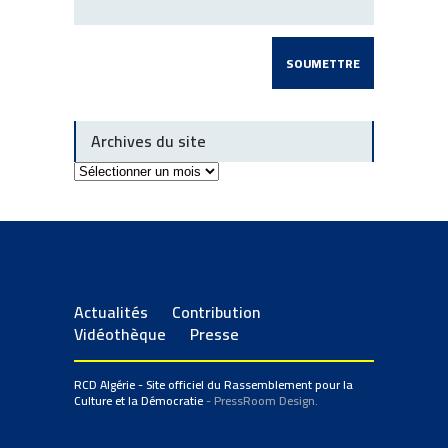
Archives du site
Archives
du
site
Actualités
Contribution
Vidéothèque
Presse
RCD Algérie - Site officiel du Rassemblement pour la
Culture et la Démocratie
- PressRoom Design.