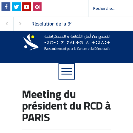
Résolution de la 9ᵉ
Invitation à la presse -
session du Conseil
دعوة إلى وسائل الإعلام
national du
Rassemblement pour la
Culture et la Démocratie
Meeting du
président du RCD à
PARIS