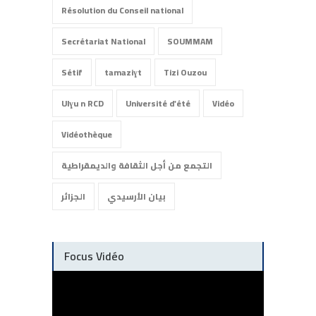
Résolution du Conseil national
Secrétariat National
SOUMMAM
Sétif
tamaziɣt
Tizi Ouzou
Ulɣu n RCD
Université d'été
Vidéo
Vidéothèque
التجمع من أجل الثقافة والديمقراطية
بيان الأرسيدي
الجزائر
Focus Vidéo