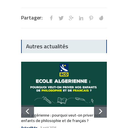
Partager:
Autres actualités
Dissol
École algérienne : pourquoi veut-on priver nos
: Comm
enfants de philosophie et de français ?
Commun
Actualités
3 août 2026