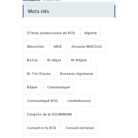
Mots clés
37ème anniversaire du RCD
Algérie
Allocution
ANIE
Atmane MAZOUZ
Batna
Br Alger
Br Béjaia
Br Tizi Ouzou
Bureaux régionaux
Béjaia
Communiqué
Communiqué RCD
condoléances
Congrès de la SOUMMAM
Connaitre le RCD
Conseil national