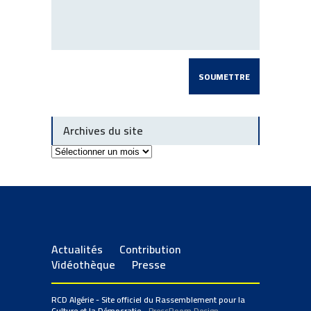
Archives du site
Archives
du
site
Actualités
Contribution
Vidéothèque
Presse
RCD Algérie - Site officiel du Rassemblement pour la
Culture et la Démocratie
- PressRoom Design.