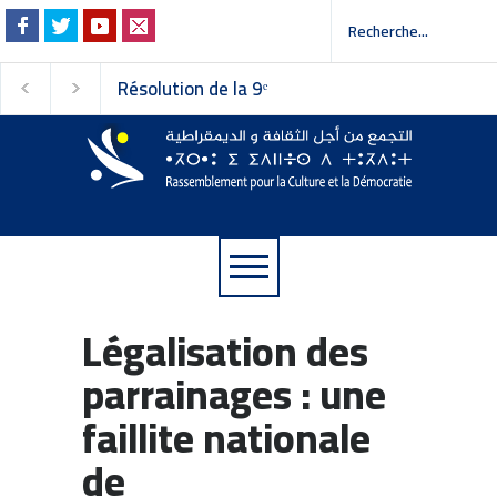
e la 9ᵉ
Invitation à la presse -
Faire vivre le plur
Conseil
دعوة إلى وسائل الإعلام
défendre les liber
Communiqué du R
ent pour la
la Démocratie
Légalisation des
parrainages : une
faillite nationale
de