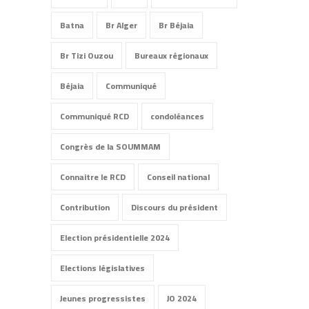
Batna
Br Alger
Br Béjaia
Br Tizi Ouzou
Bureaux régionaux
Béjaia
Communiqué
Communiqué RCD
condoléances
Congrès de la SOUMMAM
Connaitre le RCD
Conseil national
Contribution
Discours du président
Election présidentielle 2024
Elections législatives
Jeunes progressistes
JO 2024