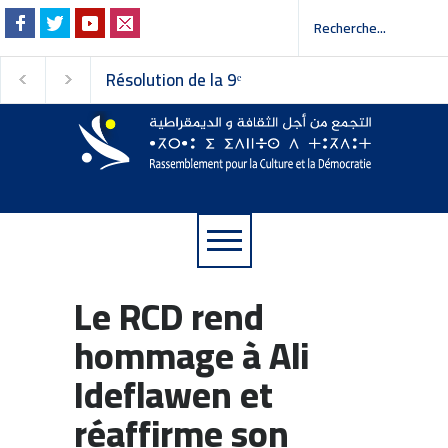
Résolution de la 9ᵉ
Invitation à la presse -
session du Conseil
دعوة إلى وسائل الإعلام
national du
Rassemblement pour la
Culture et la Démocratie
Le RCD rend
hommage à Ali
Ideflawen et
réaffirme son