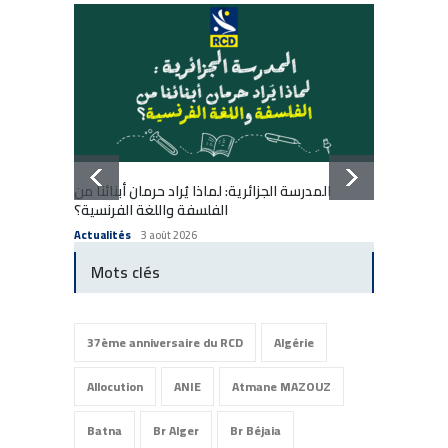
المدرسة الجزائرية: لماذا يُراد حرمان أبنائنا من
École a
الفلسفة واللغة الفرنسية؟
enfants
Actualités
3 août 2026
Actuali
Mots clés
37ème anniversaire du RCD
Algérie
Allocution
ANIE
Atmane MAZOUZ
Batna
Br Alger
Br Béjaia