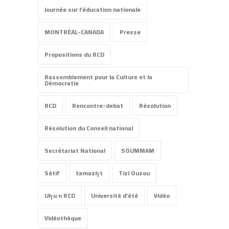
Journée sur l’éducation nationale
MONTRÉAL-CANADA
Presse
Propositions du RCD
Rassemblement pour la Culture et la
Démocratie
RCD
Rencontre-debat
Résolution
Résolution du Conseil national
Secrétariat National
SOUMMAM
Sétif
tamaziɣt
Tizi Ouzou
Ulɣu n RCD
Université d'été
Vidéo
Vidéothèque