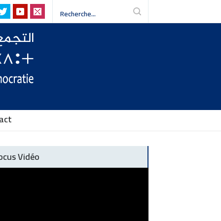
sme, défendre les libertés-
act
ocus Vidéo