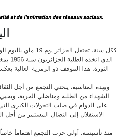
sité et de l’animation des réseaux sociaux.
ال
ككل سنة، تحتفل الجزائر يوم 91 ماي باليوم الوط
الذي اتخذه الطلبة الجزائريون سنة 6591 بمغ
الثورة. هذا الموقف ذو الرمزية العالية يعكس وع
وبهذه المناسبة، ينحني  (DCR) إجلالاً لذكرى
الشهداء من الطلبة ومناضلي الحرية، ويحيي بإ
على الدوام في صلب التحولات الكبرى التي 
الاستقلال إلى النضال المستمر من أجل الد
منذ تأسيسه، أولى حزب التجمع اهتماماً خاصاً 