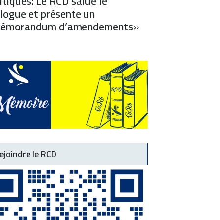
itiques: Le RCD salue le
logue et présente un
émorandum d’amendements»
ejoindre le RCD