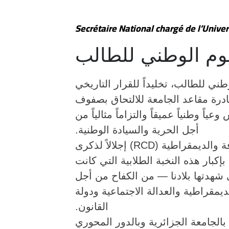
Secrétaire National chargé de l’Univer
يوم الوطني للطالب
ني للطالب، تخليداً للقرار التاريخي
ادرة مقاعد الجامعة للالتحاق بصفوف
ياً وطنياً عميقاً والتزاماً مثالياً من
أجل الحرية والسيادة الوطنية.
التجمع من أجل الثقافة والديمقراطية
كبار هذه النخبة الطلابية التي كانت
شهدتها بلادنا — من الكفاح من أجل
يمقراطية والعدالة الاجتماعية ودولة
القانون.
بالجامعة الجزائرية وبالدور المحوري