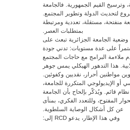
، وترسيخ القيم الجمهورية. فالجامعة
شروع لتحديث الدولة وتطوير المجتمع
وقد عمل RCD قلة، تعددية ومرتبطة
بمتطلبات العصر.
 وضعية الجامعة الجزائرية تبعث على
ستمراً على عدة مستويات: تدني جودة
دم ملاءمة البرامج مع حاجات المجتمع
بية. هذا التدهور الهيكلي يمس جوهر
وين مواطنين أحرار، نقديين وكفوئين
ويتابع DCR ولوجي المتكررة للجامعة
ام قائم. ويُذكّر بإلحاح بأن الجامعة
وار المفتوح، وللتعدد الفكري، بمنأى
عن كل أشكال الوصاية السلطوية.
وفي هذا الإطار، يدعو DCR إلى: