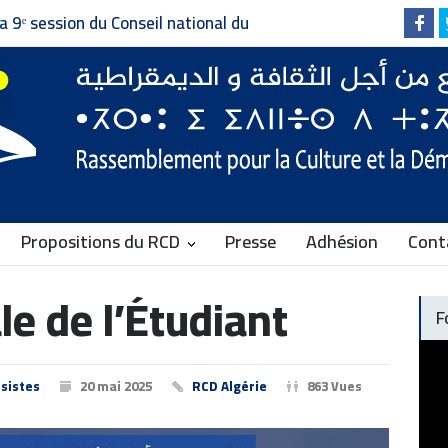
Invitation à la presse - دعوة إلى وسائل الإعلام
Faire vivre le plurali
Communiqué du RCD
Propositions du RCD
Presse
Adhésion
Cont
le de l’Étudiant
F
sistes
20 mai 2025
RCD Algérie
863 Vues