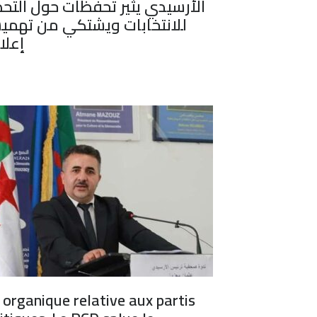
الأرسيدي يثير تحفظات حول التحض
للانتخابات ويشتكي من تهمي
إعلام
 organique relative aux partis