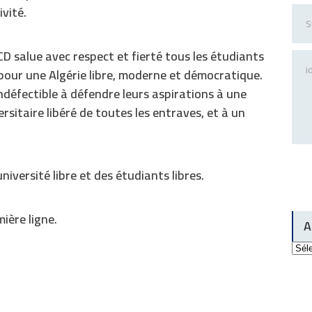
ivité.
D salue avec respect et fierté tous les étudiants
 pour une Algérie libre, moderne et démocratique.
éfectible à défendre leurs aspirations à une
rsitaire libéré de toutes les entraves, et à un
niversité libre et des étudiants libres.
ière ligne.
A
Arch
du
site