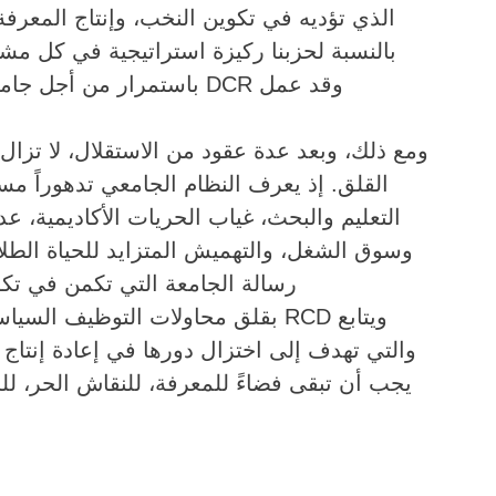
الذي تؤديه في تكوين النخب، وإنتاج المعرفة
بالنسبة لحزبنا ركيزة استراتيجية في كل م.
باستمرار من أجل جامعة منفتحة، مست
ومع ذلك، وبعد عدة عقود من الاستقلال، لا تزال
القلق. إذ يعرف النظام الجامعي تدهوراً م
التعليم والبحث، غياب الحريات الأكاديمية، ع
وسوق الشغل، والتهميش المتزايد للحياة الطلا
رسالة الجامعة التي تكمن في تك.
بقلق محاولات التوظيف السياسي أو الإيدي،
والتي تهدف إلى اختزال دورها في إعادة إنتاج نظ
يجب أن تبقى فضاءً للمعرفة، للنقاش الحر، للح