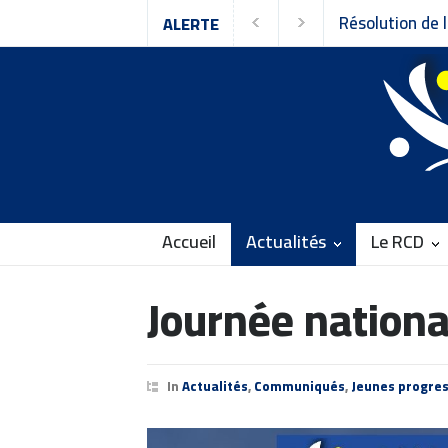
ution de la 9ᵉ session du Conseil national du
ALERTE
emblement pour la Culture et la Démocratie
Accueil
Actualités
Le RCD
Journée nationa
In
Actualités
,
Communiqués
,
Jeunes progres