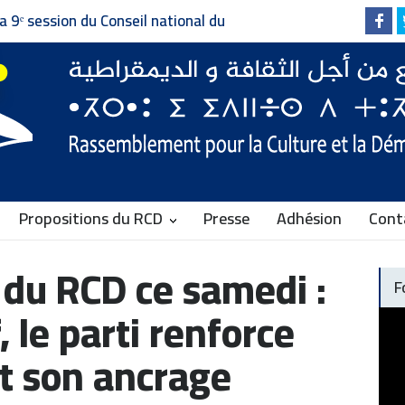
Invitation à la presse - دعوة إلى وسائل الإعلام
Faire vivre le pluralisme, d
Communiqué du RCD
Propositions du RCD
Presse
Adhésion
Cont
é du RCD ce samedi :
F
, le parti renforce
et son ancrage