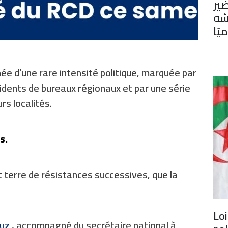
ير
شه
يًا
ée d’une rare intensité politique, marquée par
sidents de bureaux régionaux et par une série
rs localités.
s.
t terre de résistances successives, que la
Loi
uz
, accompagné du secrétaire national à