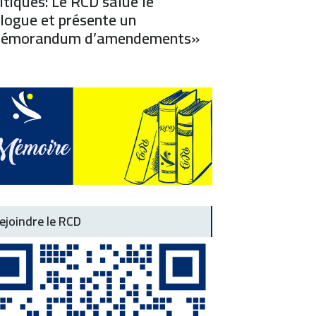
itiques: Le RCD salue le
logue et présente un
émorandum d’amendements»
ejoindre le RCD