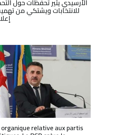
الأرسيدي يثير تحفظات حول التحض
للانتخابات ويشتكي من تهمي
إعلام
 organique relative aux partis