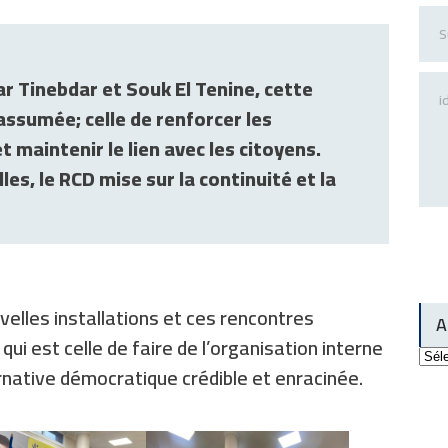
ar Tinebdar et Souk El Tenine, cette
assumée; celle de renforcer les
et maintenir le lien avec les citoyens.
es, le RCD mise sur la continuité et la
velles installations et ces rencontres
A
 qui est celle de faire de l’organisation interne
Arch
du
ernative démocratique crédible et enracinée.
site