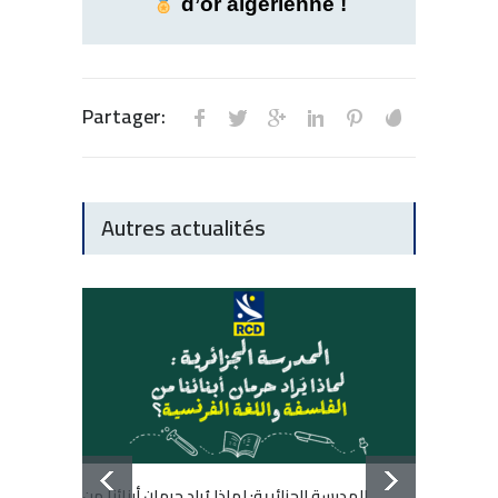
d’or algérienne !
Partager:
Autres actualités
المدرسة الجزائرية: لماذا يُراد حرمان أبنائنا من
École a