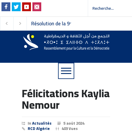
Résolution de la 9ᵉ
Invitation à la pres
session du Conseil
 إلى وسائل الإعلام
national du
Rassemblement pour la
Culture et la Démocratie
Félicitations Kaylia
Nemour
In
Actualités
5 août 2024
RCD Algérie
403 Vues