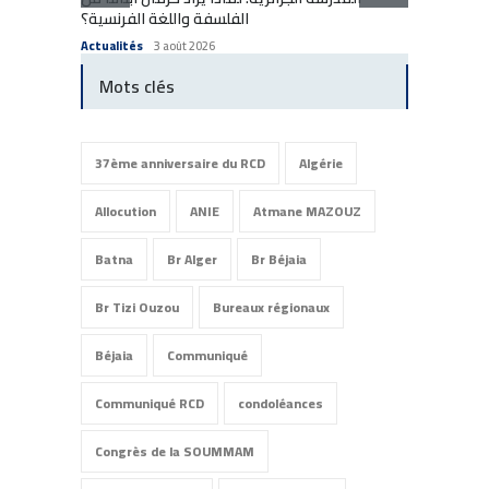
الفلسفة واللغة الفرنسية؟
enfants
Actualités
3 août 2026
Actuali
Mots clés
37ème anniversaire du RCD
Algérie
Allocution
ANIE
Atmane MAZOUZ
Batna
Br Alger
Br Béjaia
Br Tizi Ouzou
Bureaux régionaux
Béjaia
Communiqué
Communiqué RCD
condoléances
Congrès de la SOUMMAM