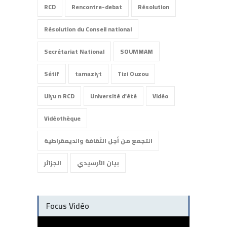
RCD
Rencontre-debat
Résolution
Résolution du Conseil national
Secrétariat National
SOUMMAM
Sétif
tamaziɣt
Tizi Ouzou
Ulɣu n RCD
Université d'été
Vidéo
Vidéothèque
التجمع من أجل الثقافة والديمقراطية
بيان الأرسيدي
الجزائر
Focus Vidéo