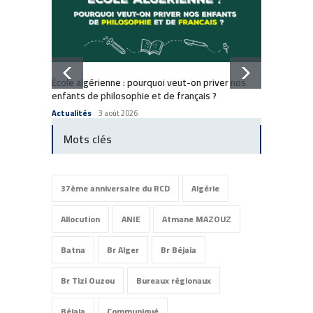
Dissol
École algérienne : pourquoi veut-on priver nos
: Comm
enfants de philosophie et de français ?
Commun
Actualités
3 août 2026
Mots clés
37ème anniversaire du RCD
Algérie
Allocution
ANIE
Atmane MAZOUZ
Batna
Br Alger
Br Béjaia
Br Tizi Ouzou
Bureaux régionaux
Béjaia
Communiqué