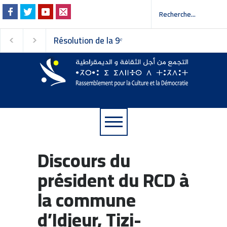
Invitation à la presse -
Faire vivre le plura
دعوة إلى وسائل الإعلام
défendre les libert
Communiqué du RC
Discours du
président du RCD à
la commune
d’Idjeur, Tizi-