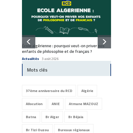
Dissol
École algérienne : pourquoi veut-on priver nos
: Comm
enfants de philosophie et de français ?
Commun
Actualités
3 août 2026
Mots clés
37ème anniversaire du RCD
Algérie
Allocution
ANIE
Atmane MAZOUZ
Batna
Br Alger
Br Béjaia
Br Tizi Ouzou
Bureaux régionaux