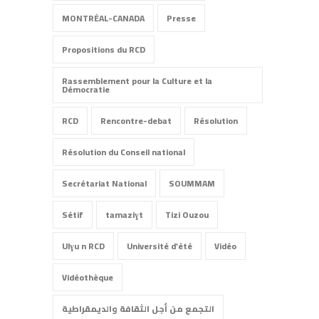
MONTRÉAL-CANADA
Presse
Propositions du RCD
Rassemblement pour la Culture et la
Démocratie
RCD
Rencontre-debat
Résolution
Résolution du Conseil national
Secrétariat National
SOUMMAM
Sétif
tamaziɣt
Tizi Ouzou
Ulɣu n RCD
Université d'été
Vidéo
Vidéothèque
التجمع من أجل الثقافة والديمقراطية