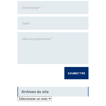
Archives du site
Archives
du
site