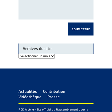
Archives du site
Archives
du
site
Actualités
Contribution
Vidéothèque
Presse
RCD Algérie - Site officiel du Rassemblement pour la