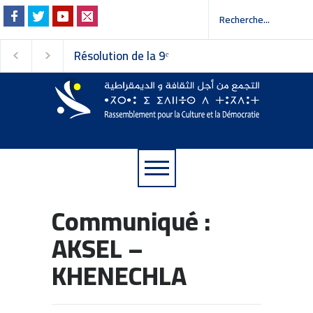
Résolution de la 9ᵉ
Invitation à la presse
session du Conseil
ة إلى وسائل الإعلام
national du
Rassemblement pour la
Culture et la Démocratie
Communiqué :
AKSEL –
KHENECHLA