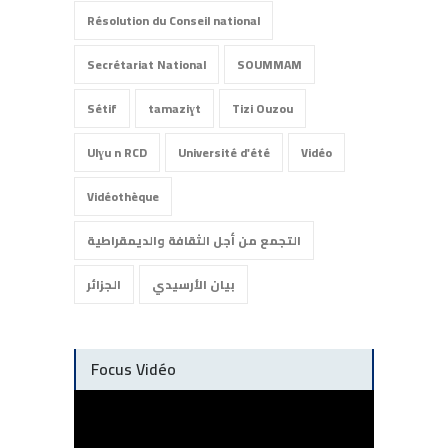
Résolution du Conseil national
Secrétariat National
SOUMMAM
Sétif
tamaziɣt
Tizi Ouzou
Ulɣu n RCD
Université d'été
Vidéo
Vidéothèque
التجمع من أجل الثقافة والديمقراطية
بيان الأرسيدي
الجزائر
Focus Vidéo