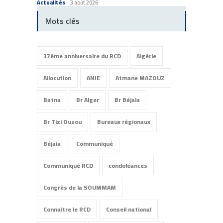
Actualités
3 août 2026
Actuali
Mots clés
37ème anniversaire du RCD
Algérie
Allocution
ANIE
Atmane MAZOUZ
Batna
Br Alger
Br Béjaia
Br Tizi Ouzou
Bureaux régionaux
Béjaia
Communiqué
Communiqué RCD
condoléances
Congrès de la SOUMMAM
Connaitre le RCD
Conseil national