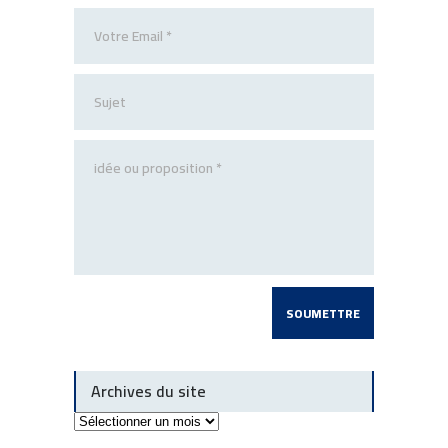
Archives du site
Archives
du
site