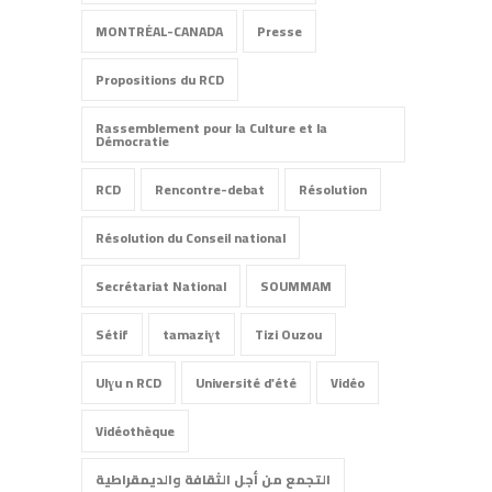
MONTRÉAL-CANADA
Presse
Propositions du RCD
Rassemblement pour la Culture et la
Démocratie
RCD
Rencontre-debat
Résolution
Résolution du Conseil national
Secrétariat National
SOUMMAM
Sétif
tamaziɣt
Tizi Ouzou
Ulɣu n RCD
Université d'été
Vidéo
Vidéothèque
التجمع من أجل الثقافة والديمقراطية