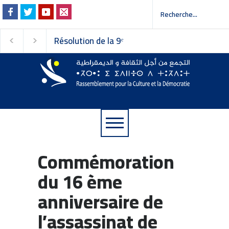
Résolution de la 9ᵉ
Invitation à la pres
session du Conseil
 إلى وسائل الإعلام
national du
Rassemblement pour la
Culture et la Démocratie
Commémoration
du 16 ème
anniversaire de
l’assassinat de