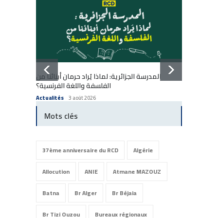
المدرسة الجزائرية: لماذا يُراد حرمان أبنائنا من
École a
الفلسفة واللغة الفرنسية؟
enfants
Actualités
3 août 2026
Actuali
Mots clés
37ème anniversaire du RCD
Algérie
Allocution
ANIE
Atmane MAZOUZ
Batna
Br Alger
Br Béjaia
Br Tizi Ouzou
Bureaux régionaux