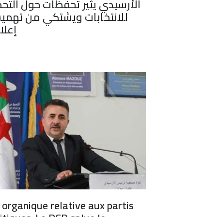
الأرسيدي يثير تحفظات حول التحض
للانتخابات ويشتكي من تهمي
إعلام
 organique relative aux partis