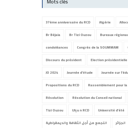
Mots clés
37ème anniversaire du RCD
Algérie
Alloc
Br Béjaia
Br Tizi Ouzou
Bureaux régiona
condoléances
Congrès de la SOUMMAM
Discours du président
Election présidentielle
JO 2024
Journée d'étude
Journée sur l’éd
Propositions du RCD
Rassemblement pour la 
Résolution
Résolution du Conseil national
Tizi Ouzou
Ulɣu n RCD
Université d'été
الجزائر
التجمع من أجل الثقافة والديمقراطية