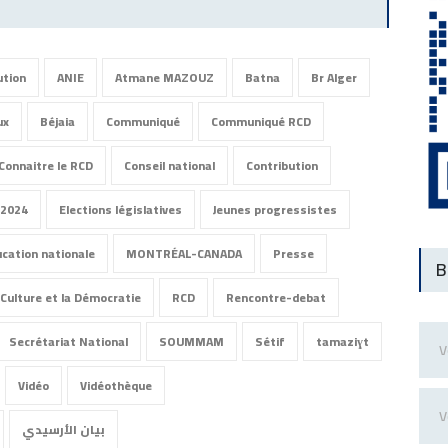
ution
ANIE
Atmane MAZOUZ
Batna
Br Alger
ux
Béjaia
Communiqué
Communiqué RCD
Connaitre le RCD
Conseil national
Contribution
 2024
Elections législatives
Jeunes progressistes
ucation nationale
MONTRÉAL-CANADA
Presse
B
Culture et la Démocratie
RCD
Rencontre-debat
Secrétariat National
SOUMMAM
Sétif
tamaziɣt
Vidéo
Vidéothèque
بيان الأرسيدي