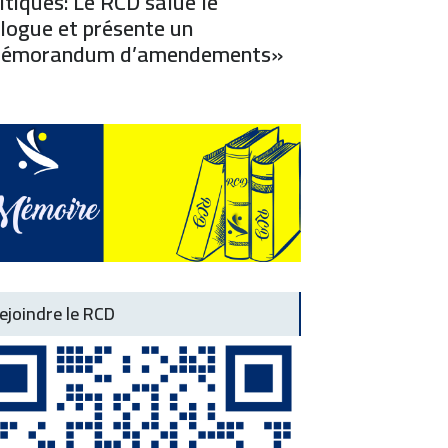
itiques: Le RCD salue le
logue et présente un
émorandum d’amendements»
ejoindre le RCD
Dissolut
priver nos enfants de philosophie et de français ?
Communiq