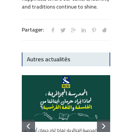
and traditions continue to shine.
Partager:
Autres actualités
المدرسة الجزائرية: لماذا يُراد حرمان أبنائنا من
École a