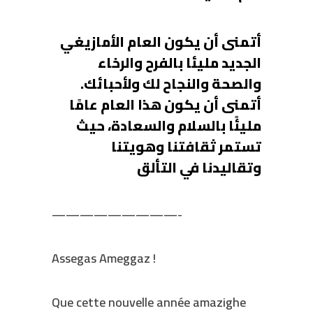
أتمنى أن يكون العام الأمازيغي
الجديد مليئا بالفرح والرخاء
والصحة والنجاح لك ولأحبائك.
أتمنى أن يكون هذا العام عامًا
مليئًا بالسلام والسعادة، حيث
تستمر ثقافتنا وهويتنا
وتقاليدنا في التألق
—————————-
Assegas Ameggaz !
Que cette nouvelle année amazighe