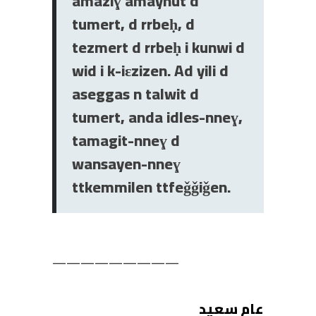
amaziɣ amaynut d
tumert, d rrbeḥ, d
tezmert d rrbeḥ i kunwi d
wid i k-iɛzizen. Ad yili d
aseggas n talwit d
tumert, anda idles-nneɣ,
tamagit-nneɣ d
wansayen-nneɣ
ttkemmilen ttfeǧǧiǧen.
—————————
عام سعيد