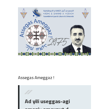
Assegas Ameggaz !
Ad yili useggas-agi