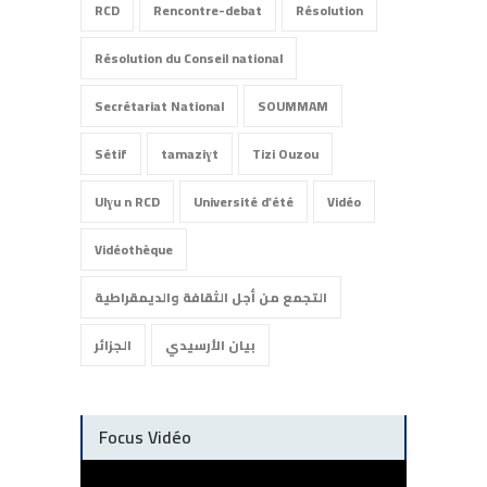
RCD
Rencontre-debat
Résolution
Résolution du Conseil national
Secrétariat National
SOUMMAM
Sétif
tamaziɣt
Tizi Ouzou
Ulɣu n RCD
Université d'été
Vidéo
Vidéothèque
التجمع من أجل الثقافة والديمقراطية
بيان الأرسيدي
الجزائر
Focus Vidéo