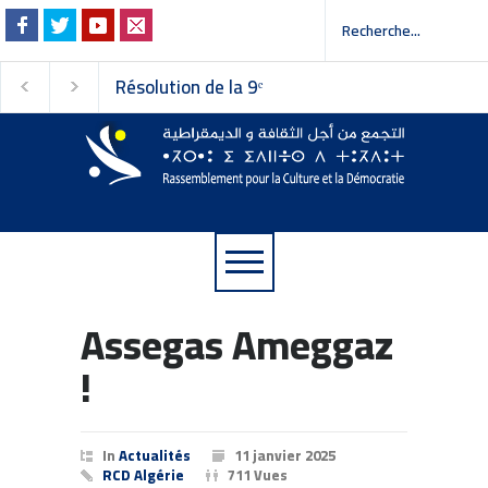
Résolution de la 9ᵉ
Invitation à la press
session du Conseil
 إلى وسائل الإعلام
national du
Rassemblement pour la
Culture et la Démocratie
Assegas Ameggaz
!
In
Actualités
11 janvier 2025
RCD Algérie
711 Vues