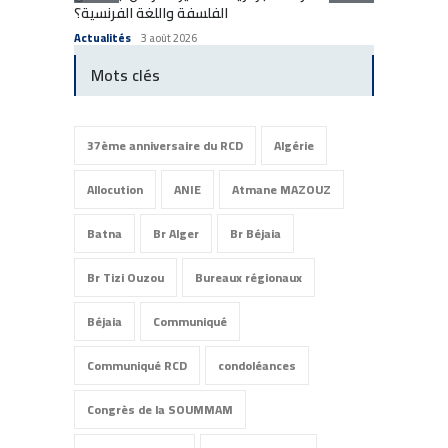
الفلسفة واللغة الفرنسية؟
enfants
Actualités
3 août 2026
Actuali
Mots clés
37ème anniversaire du RCD
Algérie
Allocution
ANIE
Atmane MAZOUZ
Batna
Br Alger
Br Béjaia
Br Tizi Ouzou
Bureaux régionaux
Béjaia
Communiqué
Communiqué RCD
condoléances
Congrès de la SOUMMAM