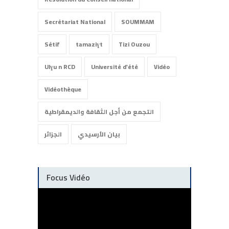
Secrétariat National
SOUMMAM
Sétif
tamaziɣt
Tizi Ouzou
Ulɣu n RCD
Université d'été
Vidéo
Vidéothèque
التجمع من أجل الثقافة والديمقراطية
بيان الأرسيدي
الجزائر
Focus Vidéo