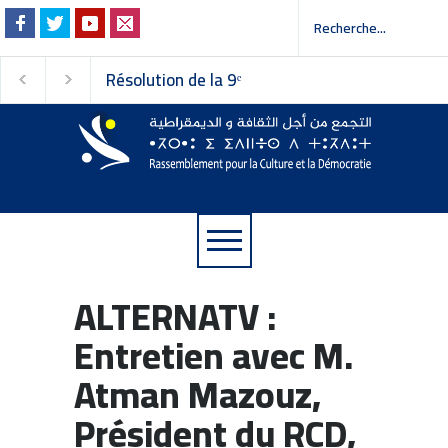
Résolution de la 9ᵉ
Invitation à la press
session du Conseil
 إلى وسائل الإعلام
national du
Rassemblement pour la
Culture et la Démocratie
ALTERNATV :
Entretien avec M.
Atman Mazouz,
Président du RCD,