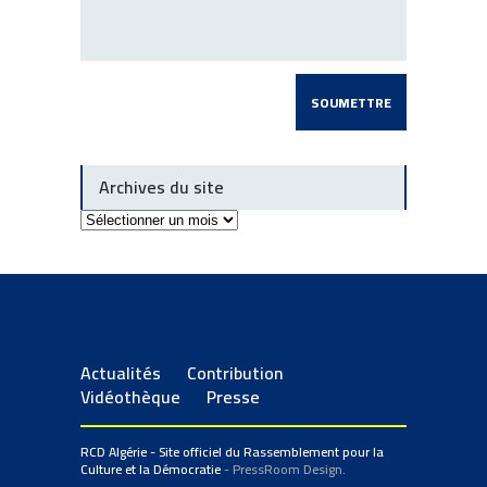
Archives du site
Archives
du
site
Actualités
Contribution
Vidéothèque
Presse
RCD Algérie - Site officiel du Rassemblement pour la
Culture et la Démocratie
- PressRoom Design.