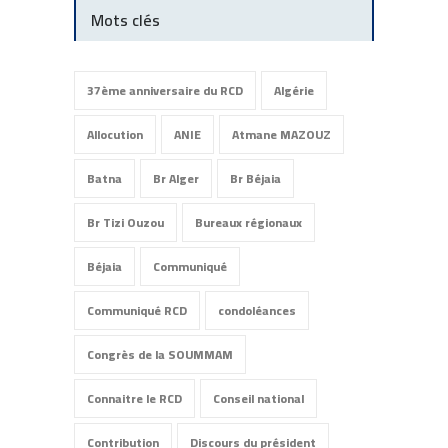
Mots clés
37ème anniversaire du RCD
Algérie
Allocution
ANIE
Atmane MAZOUZ
Batna
Br Alger
Br Béjaia
Br Tizi Ouzou
Bureaux régionaux
Béjaia
Communiqué
Communiqué RCD
condoléances
Congrès de la SOUMMAM
Connaitre le RCD
Conseil national
Contribution
Discours du président