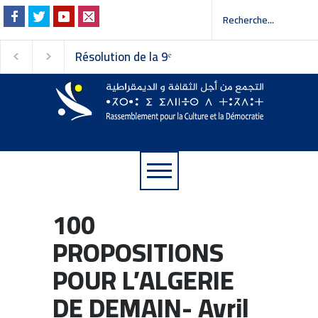
Invitation à la presse -
Faire vivre le plura
دعوة إلى وسائل الإعلام
défendre les libert
Communiqué du RC
100
PROPOSITIONS
POUR L’ALGERIE
DE DEMAIN- Avril