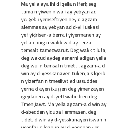
Ma yella aya ihi d lqella n lferḥ seg
tama n yiwen n wali ay yebɣan ad
yeɛǧeb i yemseftiyen neɣ d agzam
alemmas ay yebɣan ad d-yili uskasi
ɣef yiḍrisen-a berra i yiɣermanen ay
yellan nnig n wakk wid ay terza
temsalt tamezwarut. Deg wakk tilufa,
deg wakud aydeg asnerni adigan yella
deg wul n temsal n tmetti, agzam-a d
win ay d-yesskanayen tukerḍa s lqerb
n yizerfan n tmesliwt ed ussuddes
yerna d ayen ixuṣṣen deg yimenzayen
igejdanen ay d-yettwabedren deg
Tmenḍawt. Ma yella agzam-a d win ay
d-sbedden yiduba ilemmasen, deg
tidet, d win ay d-yesskanayen iswan n
usenfar n lqanun ay d-yeqqnen ɣer