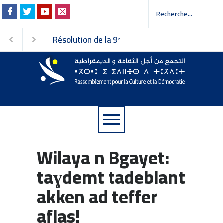
Résolution de la 9ᵉ
Invitation à la presse -
session du Conseil
دعوة إلى وسائل الإعلام
national du
Rassemblement pour la
Culture et la Démocratie
Wilaya n Bgayet:
taɣdemt tadeblant
akken ad teffer
aflas!