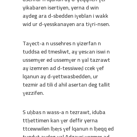
yikabaren isertiyen, yerna d win
aydeg ara d-sbedden iɣeblan i wakk
wid ur d-yesskanayen ara tiɣri-nsen.
Taɣect-a n ussehres n yizerfan n
tuddsa ed tmesliwt, ay yesɛan iswi n
ussemɣer ed ussemɣer n yal tazrawt
ay izemren ad d-tessiweḍ ccek ɣef
lqanun ay d-yettwasbedden, ur
tezmir ad tili d ahil asertan deg tallit
ɣezzifen.
S uḥbas n wass-a n tezrawt, iduba
ttḥettimen kan ɣer deffir yerna
ttcewwilen lḥeṛs ɣef lqanun n lḥeqq ed
tugdut aydeg yal Adzayri yezmer ad