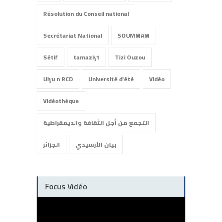
Résolution du Conseil national
Secrétariat National
SOUMMAM
Sétif
tamaziɣt
Tizi Ouzou
Ulɣu n RCD
Université d'été
Vidéo
Vidéothèque
التجمع من أجل الثقافة والديمقراطية
بيان الأرسيدي
الجزائر
Focus Vidéo