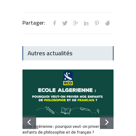
Partager:
Autres actualités
Dissol
École algérienne : pourquoi veut-on priver nos
: Comm
enfants de philosophie et de français ?