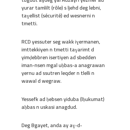
yurar tamlilt (rôle) s ljehd deg lebni,
taɣellist (sécurité) ed wesnerni n
tmetti.
RCD yessuter seg wakk iɣermanen,
imttekkiyen n tmetti taɣarimt d
yimḍebbren isertiyen ad sbedden
iman-nsen mgal uḥbas-a anagrawan
yernu ad ssutren leqder n tlelli n
wawal d wegraw.
Yessefk ad ḥebsen yiduba (lḥukumat)
aḥbas n uskasi anagdud.
Deg Bgayet, anda ay aɣ-d-