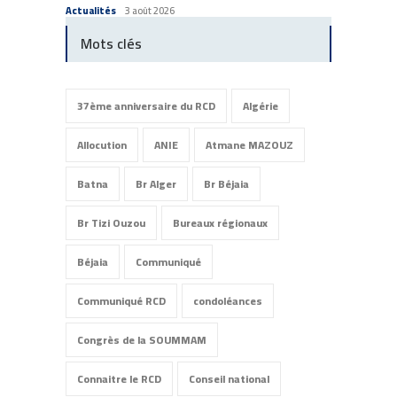
Commun
Actualités
3 août 2026
Mots clés
37ème anniversaire du RCD
Algérie
Allocution
ANIE
Atmane MAZOUZ
Batna
Br Alger
Br Béjaia
Br Tizi Ouzou
Bureaux régionaux
Béjaia
Communiqué
Communiqué RCD
condoléances
Congrès de la SOUMMAM
Connaitre le RCD
Conseil national