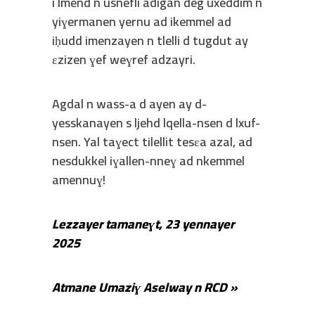
i lmend n usnefli adigan deg uxeddim n
yiɣermanen yernu ad ikemmel ad
iḥudd imenzayen n tlelli d tugdut ay
ɛzizen ɣef weɣref adzayri.
Agdal n wass-a d ayen ay d-
yesskanayen s ljehd lqella-nsen d lxuf-
nsen. Yal taɣect tilellit tesɛa azal, ad
nesdukkel iɣallen-nneɣ ad nkemmel
amennuɣ!
Lezzayer tamaneɣt, 23 yennayer
2025
Atmane Umaziɣ Aselway n RCD »