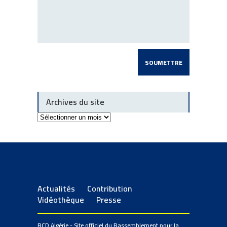
Archives du site
Archives
du
site
Actualités
Contribution
Vidéothèque
Presse
RCD Algérie - Site officiel du Rassemblement pour la