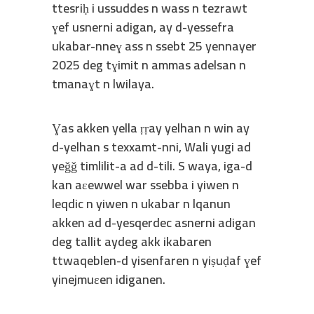
ttesriḥ i ussuddes n wass n tezrawt
ɣef usnerni adigan, ay d-yessefra
ukabar-nneɣ ass n ssebt 25 yennayer
2025 deg tɣimit n ammas adelsan n
tmanaɣt n lwilaya.
Ɣas akken yella ṛṛay yelhan n win ay
d-yelhan s texxamt-nni, Wali yugi ad
yeǧǧ timlilit-a ad d-tili. S waya, iga-d
kan aɛewwel war ssebba i yiwen n
leqdic n yiwen n ukabar n lqanun
akken ad d-yesqerdec asnerni adigan
deg tallit aydeg akk ikabaren
ttwaqeblen-d yisenfaren n yiṣuḍaf ɣef
yinejmuɛen idiganen.