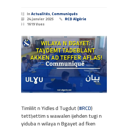
In
Actualités
,
Communiqués
24 janvier 2025
RCD Algérie
1619 Vues
Timlilit n Yidles d Tugdut (
#RCD
)
tettḥettim s wawalen ijehden tugi n
yiduba n wilaya n Bgayet ad fken