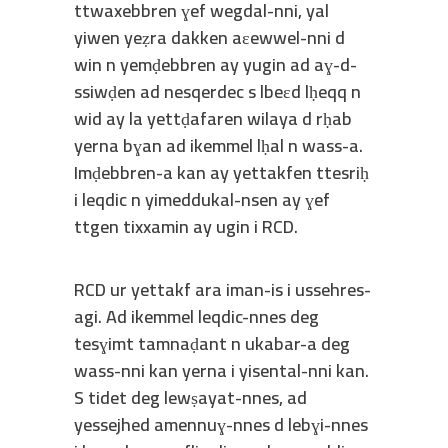
ttwaxebbren ɣef wegdal-nni, yal
yiwen yeẓra dakken aɛewwel-nni d
win n yemḍebbren ay yugin ad aɣ-d-
ssiwḍen ad nesqerdec s lbeɛd lḥeqq n
wid ay la yettḍafaren wilaya d rḥab
yerna bɣan ad ikemmel lḥal n wass-a.
Imḍebbren-a kan ay yettakfen ttesriḥ
i leqdic n yimeddukal-nsen ay ɣef
ttgen tixxamin ay ugin i RCD.
RCD ur yettakf ara iman-is i ussehres-
agi. Ad ikemmel leqdic-nnes deg
tesɣimt tamnaḍant n ukabar-a deg
wass-nni kan yerna i yisental-nni kan.
S tidet deg lewṣayat-nnes, ad
yessejhed amennuɣ-nnes d lebɣi-nnes