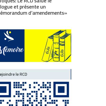
itiques: Le RCD salue le
logue et présente un
émorandum d’amendements»
ejoindre le RCD