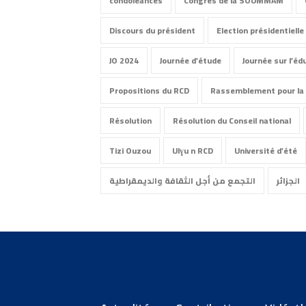
condoléances
Congrès de la SOUMMAM
Discours du président
Election présidentielle
JO 2024
Journée d'étude
Journée sur l’éd
Propositions du RCD
Rassemblement pour la 
Résolution
Résolution du Conseil national
Tizi Ouzou
Ulɣu n RCD
Université d'été
الجزائر
التجمع من أجل الثقافة والديمقراطية