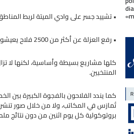
pol
dia
«m
تشييد جسر على وادي الميتة لربط المناطق ال
رفع العزلة عن أكثر من 0052 فلاح يعيشون.
كلها مشاريع بسيطة وأساسية، لكنها لا تزال
المنتخبين.
R
كما يندد الفلاحون بالفجوة الكبيرة بين الخ
تُمارَس في المكاتب، ولا من خلال صور تنشر
بروتوكولية كل يوم اثنين من دون نتائج م.