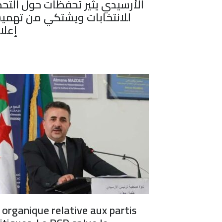
الأرسيدي يثير تحفظات حول التحض
للانتخابات ويشتكي من تهمي
إعلام
 organique relative aux partis