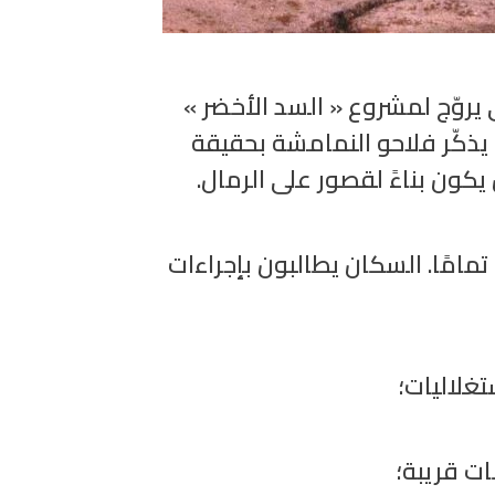
ي يروّج لمشروع « السد الأخضر
ذكّر فلاحو النمامشة بحقيقة
يكون بناءً لقصور على الرمال
مامًا. السكان يطالبون بإجراءات
• لاليات؛
•  قريبة؛