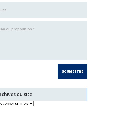
rchives du site
ives