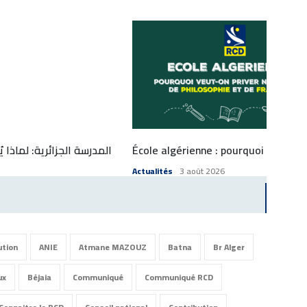
المدرسة الجزائرية: لماذا ي
École algérienne : pourquoi veut-on 
Actualités
3 août 2026
ution
ANIE
Atmane MAZOUZ
Batna
Br Alger
ux
Béjaia
Communiqué
Communiqué RCD