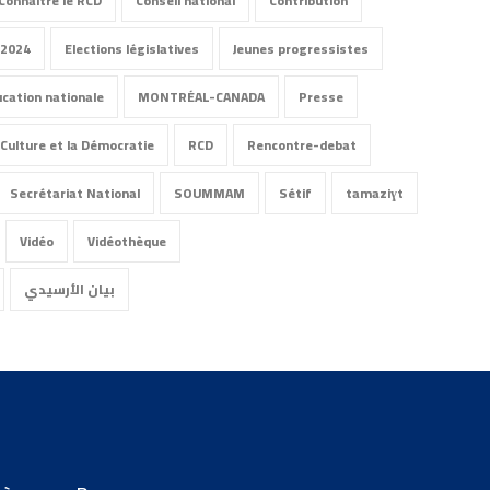
Connaitre le RCD
Conseil national
Contribution
 2024
Elections législatives
Jeunes progressistes
ucation nationale
MONTRÉAL-CANADA
Presse
Culture et la Démocratie
RCD
Rencontre-debat
Secrétariat National
SOUMMAM
Sétif
tamaziɣt
Vidéo
Vidéothèque
بيان الأرسيدي