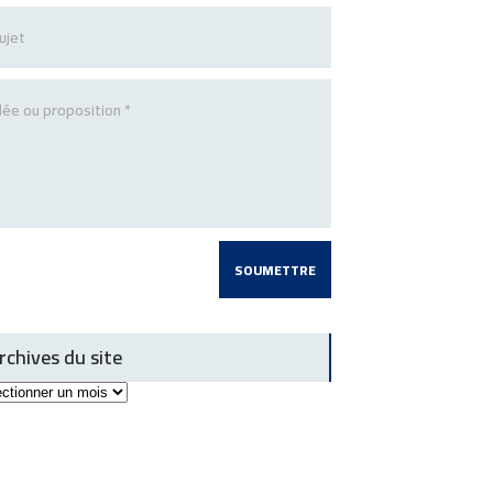
rchives du site
ives