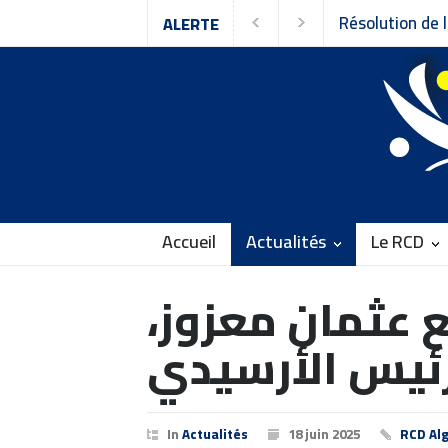
n de la 9ᵉ session du Conseil national du
ALERTE
ement pour la Culture et la Démocratie
Accueil
Actualités
Le RCD
 عثمان معزوز،
ئيس الأرسيدي
In
Actualités
18 juin 2025
RCD Alg