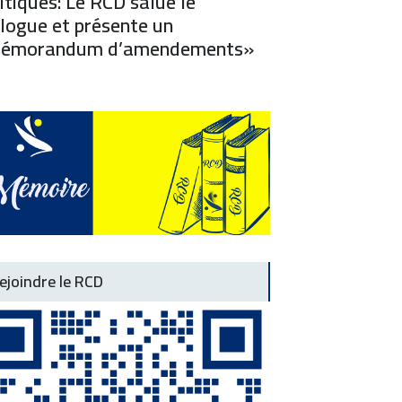
itiques: Le RCD salue le
logue et présente un
émorandum d’amendements»
ejoindre le RCD