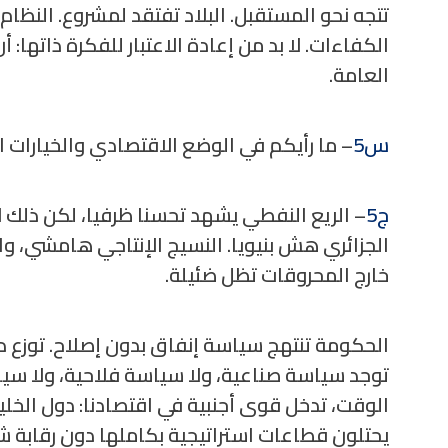
تتجه نحو المستقبل. البلاد تفتقد لمشروع. النظا
الكفاءات. لا بد من إعادة الاعتبار للفكرة ذاتها
العامة.
س5
– ما رأيكم في الوضع الاقتصادي والخيارات 
ج5
– الريع النفطي يشهد تحسنا ظرفيا، لكن ذلك ل
الجزائري هش بنيويا. النسيج الإنتاجي هامشي، وا
خارج المحروقات تظل ضئيلة.
الحكومة تنتهج سياسة إنفاق بدون إصلاح. توزع دون
توجد سياسة صناعية، ولا سياسة فلاحية، ولا س
الوقت، تدخل قوى أجنبية في اقتصادنا: دول الخليج،
يحتلون قطاعات استراتيجية بكاملها دون رقابة 