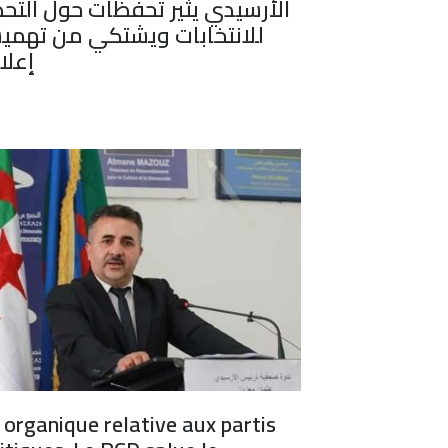
الأرسيدي يثير تحفظات حول التحض
للانتخابات ويشتكي من تهمي
إعلام
 organique relative aux partis