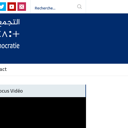
 défendre les libertés-
act
ocus Vidéo