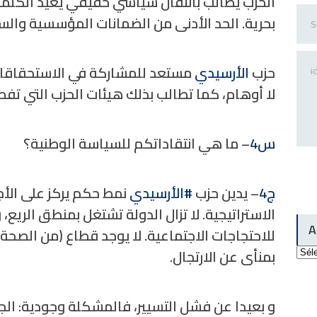
الحزب يطالب بانتقال سياسي حقيقي يعيد الكلمة
بحرية. الحد الأدنى من الضمانات المؤسسية والس
حزب
الأرسيدي
مستعد للمشاركة في الاستحقاقات 
لا أوهام، كما تطالب بذلك هيئات الحزب التي ت
س4
– ما هي انتقاداتكم للسياسة الوطنية؟
ج4
– يدين حزب
#الأرسيدي
نمط حكم يركز على الأجل
الاستراتيجية. لا تزال الدولة تشتغل بمنطق الريع،
A
للاحتجاجات الاجتماعية. لا يوجد قطاع (من الصحة إل
Arch
بمنأى عن الارتجال.
du
site
و بعيدا عن فشل التسيير، فالمشكلة وجودية: الجز