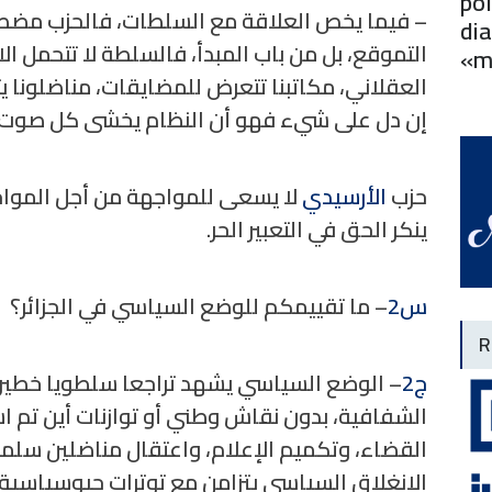
pol
– فيما يخص العلاقة مع السلطات، فالحزب مضطر
dia
التموقع، بل من باب المبدأ، فالسلطة لا تتحمل الا
«m
العقلاني، مكاتبنا تتعرض للمضايقات، مناضلونا ي
إن دل على شيء فهو أن النظام يخشى كل صوت ب
حزب
الأرسيدي
لا يسعى للمواجهة من أجل الموا
ينكر الحق في التعبير الحر.
س2
– ما تقييمكم للوضع السياسي في الجزائر؟
R
ج2
– الوضع السياسي يشهد تراجعا سلطويا خطيرا، 
الشفافية، بدون نقاش وطني أو توازنات أين تم ا
القضاء، وتكميم الإعلام، واعتقال مناضلين سلمي
الانغلاق السياسي يتزامن مع توترات جيوسياسية