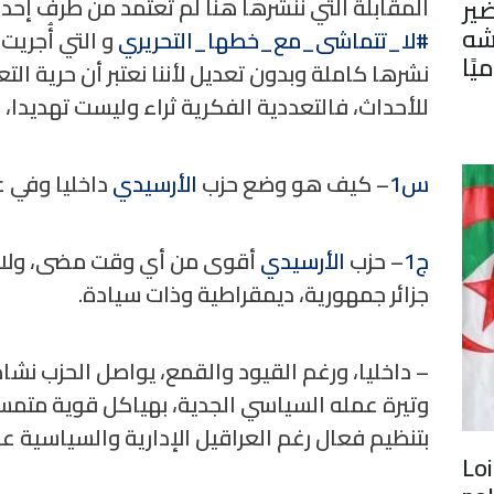
ير
المقابلة التي ننشرها هنا لم تعتمد من طرف إح
شه
#لا_تتماشى_مع_خطها_التحريري
و التي أُجريت 
يًا
نشرها كاملة وبدون تعديل لأننا نعتبر أن حرية الت
للأحداث، فالتعددية الفكرية ثراء وليست تهديدا
س1
– كيف هو وضع حزب
الأرسيدي
داخليا وفي 
ج1
– حزب
الأرسيدي
أقوى من أي وقت مضى، ولا يزا
جزائر جمهورية، ديمقراطية وذات سيادة.
– داخليا، ورغم القيود والقمع، يواصل الحزب ن
وتيرة عمله السياسي الجدية، بهياكل قوية متمس
بتنظيم فعال رغم العراقيل الإدارية والسياسية عل
Loi