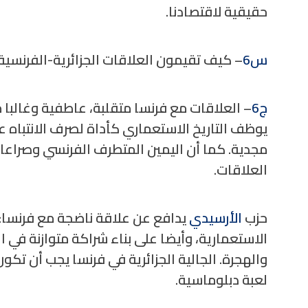
حقيقية لاقتصادنا.
س6
– كيف تقيمون العلاقات الجزائرية-الفرنسية
ج6
– العلاقات مع فرنسا متقلبة، عاطفية وغالبا م
يوظف التاريخ الاستعماري كأداة لصرف الانتباه عن
مجدية. كما أن اليمين المتطرف الفرنسي وصراعات
العلاقات.
حزب
الأرسيدي
يدافع عن علاقة ناضجة مع فرنسا: ق
الاستعمارية، وأيضا على بناء شراكة متوازنة في ال
والهجرة. الجالية الجزائرية في فرنسا يجب أن تكون
لعبة دبلوماسية.