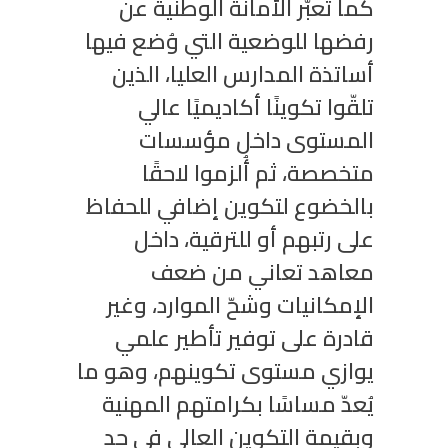
كما تعبّر الأمانة الوطنية عن
رفضها للوضعية التي وُضع فيها
أساتذة المدارس العليا، الذين
تلقّوا تكوينًا أكاديميًا عالي
المستوى داخل مؤسسات
متخصصة، ثم أُلزموا لاحقًا
بالخضوع لتكوين إضافي للحفاظ
على رتبهم أو للترقية، داخل
معاهد تعاني من ضعف
الإمكانيات وشحّ الموارد، وغير
قادرة على توفير تأطير علمي
يوازي مستوى تكوينهم، وهو ما
يُعدّ مساسًا بكرامتهم المهنية
وبقيمة التكوين العالي في حد