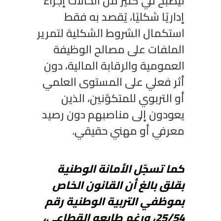
ليصبح في كثير من الحالات إجراءً
إداريًا شكليًا، يُقصد به فقط
استكمال الشروط الشكلية لتمرير
الملفات على مصالح الوظيفة
العمومية والرقابة المالية، دون
أثر فعلي على المستوى العلمي
أو التربوي للمتكوّنين، الذين
يعودون إلى مناصبهم دون رصيد
معرفي أو مهني حقيقي.
كما تسجّل الأمانة الوطنية
بقلق بالغ أن القانون الخاص
بموظفي التربية الوطنية رقم
45/52، ورغم طابعه القطاعي،