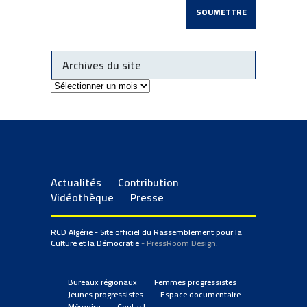
Archives du site
Archives
du
site
Actualités
Contribution
Vidéothèque
Presse
RCD Algérie - Site officiel du Rassemblement pour la
Culture et la Démocratie
- PressRoom Design.
Bureaux régionaux
Femmes progressistes
Jeunes progressistes
Espace documentaire
Mémoire
Contact