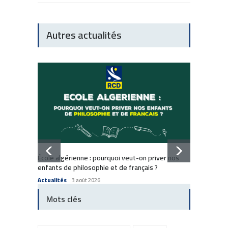
Autres actualités
Dissol
École algérienne : pourquoi veut-on priver nos
: Comm
enfants de philosophie et de français ?
Commun
Actualités
3 août 2026
Mots clés