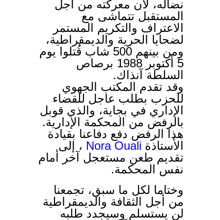
نضاله، لأن معركته من أجل
المستقبل تتماشى مع
الاعتراف والتكريم المستمر
لضحايا الحرية والديمقراطية،
ومن بينهم 500 شاب قُتلوا يوم
5 أكتوبر 1988 برصاص
السلطة آنذاك.
وقد تقدم المكتب الجهوي
للحزب بطلب عاجل للقضاء
الإداري في بجاية، والذي قوبل
بالرفض من المحكمة الإدارية.
هذا الرفض دفع دفاعنا بقيادة
، إلى
Nora Ouali
الأستاذة
تقديم طعن مستعجل آخر أمام
نفس المحكمة.
وختاما لكل ما سبق، تجمعنا
من أجل الثقافة والديمقراطية
لن يستسلم وسيجدد طلبه