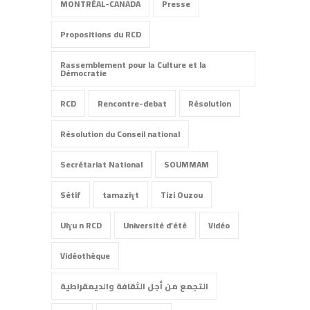
MONTRÉAL-CANADA
Presse
Propositions du RCD
Rassemblement pour la Culture et la
Démocratie
RCD
Rencontre-debat
Résolution
Résolution du Conseil national
Secrétariat National
SOUMMAM
Sétif
tamaziɣt
Tizi Ouzou
Ulɣu n RCD
Université d'été
Vidéo
Vidéothèque
التجمع من أجل الثقافة والديمقراطية