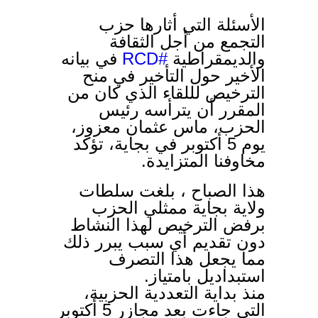
الأسئلة التي أثارها حزب
التجمع من أجل الثقافة
في بيانه
#RCD
والديمقراطية
الأخير حول التأخير في منح
الترخيص لللقاء الذي كان من
المقرر أن يترأسه رئيس
الحزب، ماس عثمان معزوز،
يوم 5 أكتوبر في بجاية، تؤكد
مخاوفنا المتزايدة.
هذا الصباح ، بلغت سلطات
ولاية بجاية ممثلي الحزب
برفض الترخيص لهذا النشاط
دون تقديم أي سبب يبرر ذلك
مما يجعل هذا التصرف
استبداديل بامتياز.
منذ بداية التعددية الحزبية،
التي جاءت بعد مجازر 5 أكتوبر