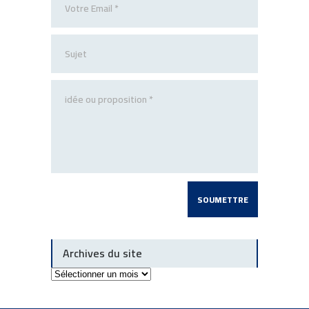
Archives du site
Archives
du
site