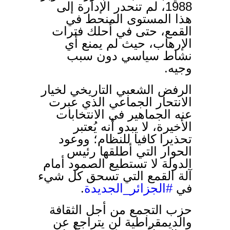
1988، لم تنحدر الإدارة إلى
هذا المستوى المنحط في
القمع، حتى في أحلك فترات
الإرهاب، حيث لم يمنع أي
نشاط سياسي دون سبب
وجيه.
الرفض الشعبي التاريخي لخيار
الانتحار الجماعي الذي عبرت
عنه الجماهير في الانتخابات
الأخيرة، لا يبدو أنه يُعتبر
تحذيرا كافيا للنظام؛ ووعود
الحوار التي أطلقها رئيس
الدولة لا تستطيع الصمود أمام
آلة القمع التي تسحق كل شيء
.
#الجزائر_الجديدة
في
حزب التجمع من أجل الثقافة
والديمقراطية لن يتراجع عن