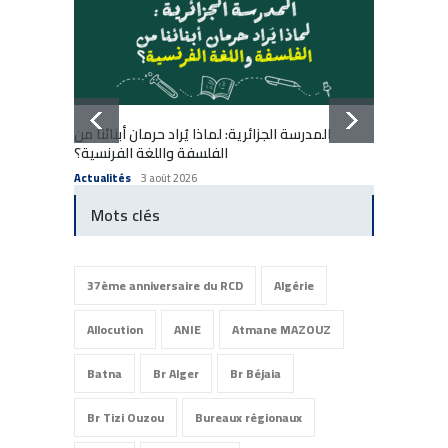
المدرسة الجزائرية: لماذا يُراد حرمان أبنائنا من
École a
الفلسفة واللغة الفرنسية؟
enfants
Actualités
3 août 2026
Actuali
Mots clés
37ème anniversaire du RCD
Algérie
Allocution
ANIE
Atmane MAZOUZ
Batna
Br Alger
Br Béjaia
Br Tizi Ouzou
Bureaux régionaux