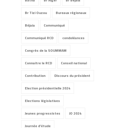
Batna
Br Alger
Br Béjaia
Br Tizi Ouzou
Bureaux régionaux
Béjaia
Communiqué
Communiqué RCD
condoléances
Congrès de la SOUMMAM
Connaitre le RCD
Conseil national
Contribution
Discours du président
Election présidentielle 2024
Elections législatives
Jeunes progressistes
JO 2024
Journée d'étude