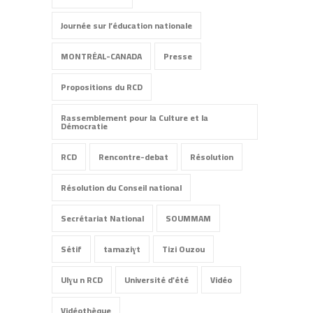
Journée sur l’éducation nationale
MONTRÉAL-CANADA
Presse
Propositions du RCD
Rassemblement pour la Culture et la
Démocratie
RCD
Rencontre-debat
Résolution
Résolution du Conseil national
Secrétariat National
SOUMMAM
Sétif
tamaziɣt
Tizi Ouzou
Ulɣu n RCD
Université d'été
Vidéo
Vidéothèque