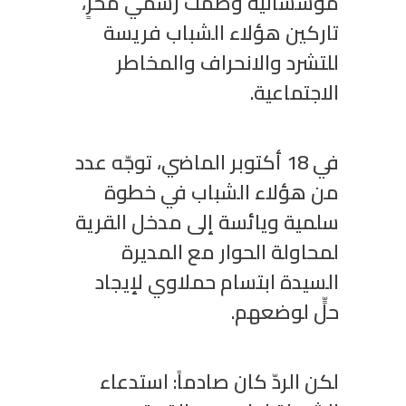
مؤسساتية وصمت رسمي مخزٍ،
تاركين هؤلاء الشباب فريسة
للتشرد والانحراف والمخاطر
الاجتماعية.
في 81 أكتوبر الماضي، توجّه عدد
من هؤلاء الشباب في خطوة
سلمية ويائسة إلى مدخل القرية
لمحاولة الحوار مع المديرة
السيدة ابتسام حملاوي لإيجاد
حلٍّ لوضعهم.
لكن الردّ كان صادماً: استدعاء