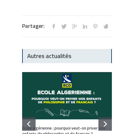
Partager:
Autres actualités
Dissol
École algérienne : pourquoi veut-on priver nos
: Comm
enfants de philosophie et de français ?