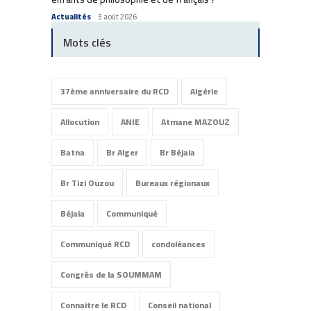
Commun
Actualités
3 août 2026
Mots clés
37ème anniversaire du RCD
Algérie
Allocution
ANIE
Atmane MAZOUZ
Batna
Br Alger
Br Béjaia
Br Tizi Ouzou
Bureaux régionaux
Béjaia
Communiqué
Communiqué RCD
condoléances
Congrès de la SOUMMAM
Connaitre le RCD
Conseil national