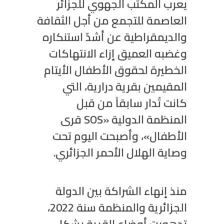
يعرب المكتب الجهوي للجزائر
العاصمة للتجمع من أجل الثقافة
والديمقراطية عن أشدّ استنكاره
وغضبه العميق إزاء الانتهاكات
الخطيرة لحقوق الأطفال الأيتام
المقيمين بقرية درارية، التي
كانت تُدار سابقاً من قبل
المنظمة الدولية «SOS قرى
الأطفال»، وأصبحت اليوم تحت
وصاية الهلال الأحمر الجزائري.
منذ إنهاء الشراكة بين الدولة
الجزائرية والمنظمة سنة 2202،