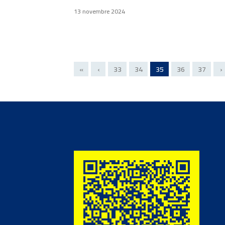
13 novembre 2024
«
‹
33
34
35
36
37
›