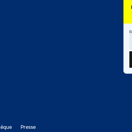
E
hèque
Presse