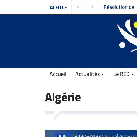
ution de la 9ᵉ session du Conseil national du
ALERTE
emblement pour la Culture et la Démocratie
Accueil
Actualités
Le RCD
Algérie