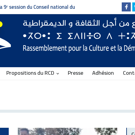
Invitation à la presse - دعوة إلى وسائل الإعلام
Faire vivre le plurali
Communiqué du RCD
Propositions du RCD
Presse
Adhésion
Cont
C