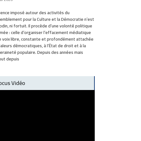
ilence imposé autour des activités du
emblement pour la Culture et la Démocratie n’est
odin, ni fortuit. Il procède d’une volonté politique
mée : celle d’organiser l’effacement médiatique
e voix libre, constante et profondément attachée
valeurs démocratiques, à l’État de droit et à la
eraineté populaire. Depuis des années mais
out depuis
ocus Vidéo