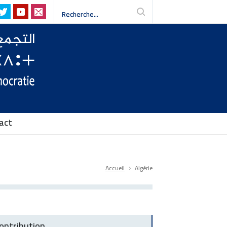
sme, défendre les libertés-
act
Accueil
Algérie
ontribution