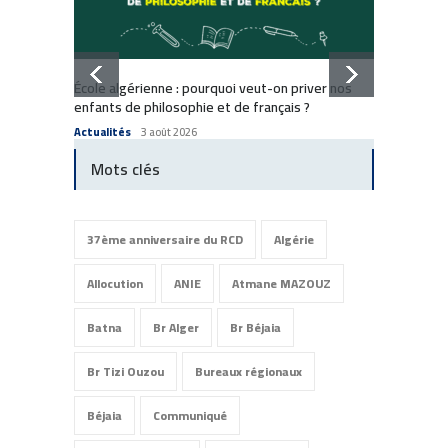
Dissol
École algérienne : pourquoi veut-on priver nos
: Comm
enfants de philosophie et de français ?
Commun
Actualités
3 août 2026
Mots clés
37ème anniversaire du RCD
Algérie
Allocution
ANIE
Atmane MAZOUZ
Batna
Br Alger
Br Béjaia
Br Tizi Ouzou
Bureaux régionaux
Béjaia
Communiqué