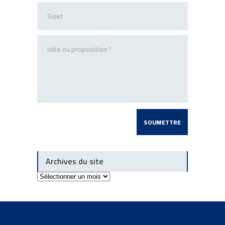
Archives du site
Archives
du
site