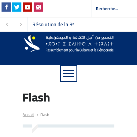
Résolution de la 9ᵉ
Invitation à la presse -
session du Conseil
دعوة إلى وسائل الإعلام
national du
Rassemblement pour la
Culture et la Démocratie
Flash
Accueil
Flash