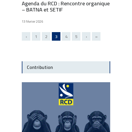
Agenda du RCD : Rencontre organique
– BATNA et SETIF
13 février 2026
‹
1
2
3
4
5
›
»
Contribution