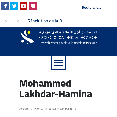
Résolution de la 9ᵉ
Invitation à la pres
session du Conseil
 إلى وسائل الإعلام
national du
Rassemblement pour la
Culture et la Démocratie
Mohammed
Lakhdar-Hamina
Accueil
Mohammed Lakhdar-Hamina