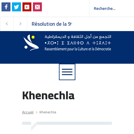
Résolution de la 9ᵉ
Invitation à la pres
session du Conseil
 إلى وسائل الإعلام
national du
Rassemblement pour la
Culture et la Démocratie
Khenechla
Accueil
Khenechla