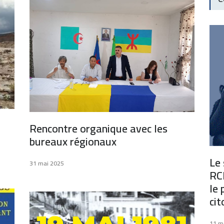
Rencontre organique avec les
bureaux régionaux
Le
31 mai 2025
RCD
le 
cit
11 m