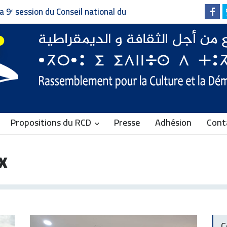
Invitation à la presse - دعوة إلى وسائل الإعلام
Faire vivre le pluralisme, d
Communiqué du RCD
Propositions du RCD
Presse
Adhésion
Cont
x
C