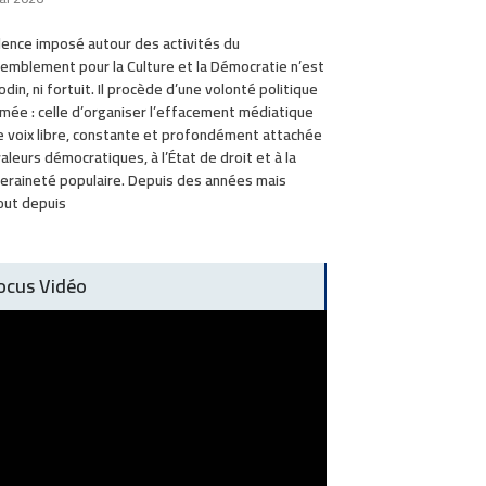
ilence imposé autour des activités du
emblement pour la Culture et la Démocratie n’est
odin, ni fortuit. Il procède d’une volonté politique
mée : celle d’organiser l’effacement médiatique
e voix libre, constante et profondément attachée
valeurs démocratiques, à l’État de droit et à la
eraineté populaire. Depuis des années mais
out depuis
ocus Vidéo