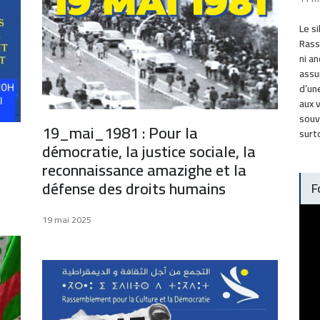
Le s
Rass
ni an
assu
d’un
aux 
souv
19_mai_1981 : Pour la
surt
démocratie, la justice sociale, la
reconnaissance amazighe et la
défense des droits humains
F
19 mai 2025