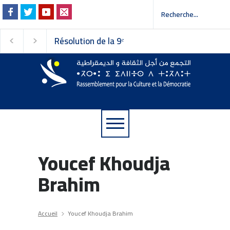
Résolution de la 9ᵉ
Invitation à la pres
session du Conseil
 إلى وسائل الإعلام
national du
Rassemblement pour la
Culture et la Démocratie
Youcef Khoudja
Brahim
Accueil
Youcef Khoudja Brahim