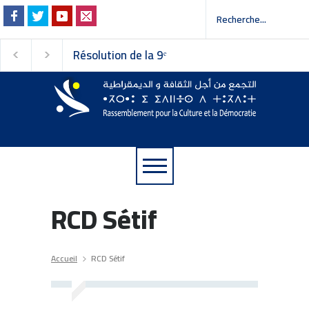
Résolution de la 9ᵉ
Invitation à la pres
session du Conseil
 إلى وسائل الإعلام
national du
Rassemblement pour la
Culture et la Démocratie
RCD Sétif
Accueil
RCD Sétif