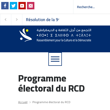
Résolution de la 9ᵉ
Invitation à la pres
session du Conseil
 إلى وسائل الإعلام
national du
Rassemblement pour la
Culture et la Démocratie
Programme
électoral du RCD
Accueil
Programme électoral du RCD