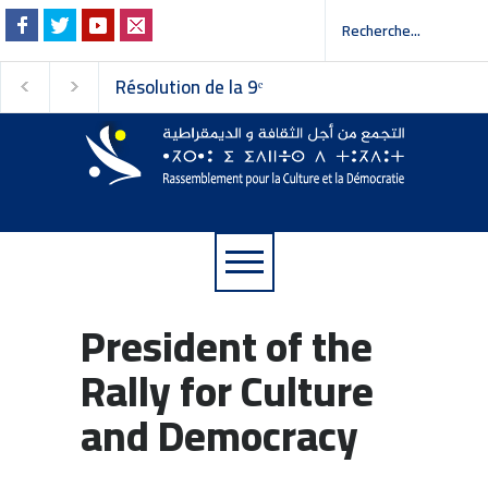
Résolution de la 9ᵉ
Invitation à la pres
session du Conseil
 إلى وسائل الإعلام
national du
Rassemblement pour la
Culture et la Démocratie
President of the
Rally for Culture
and Democracy