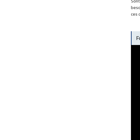
Sont
beso
ces 
F