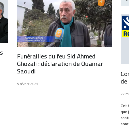
ts
Funérailles du feu Sid Ahmed
Ghozali : déclaration de Ouamar
Saoudi
Co
de 
5 février 2025
27 m
Cet é
que 
cont
sont