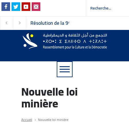
Résolution de la 9ᵉ
Invitation à la pres
session du Conseil
 إلى وسائل الإعلام
national du
Rassemblement pour la
Culture et la Démocratie
Nouvelle loi
minière
Accueil
Nouvelle loi minière