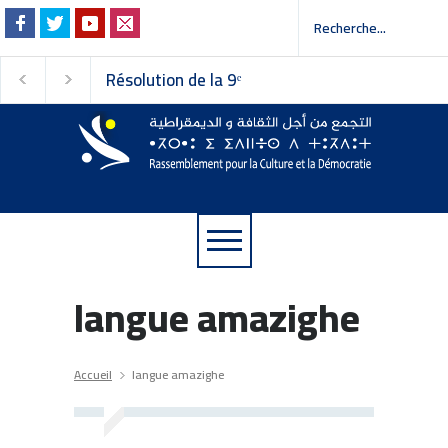
Résolution de la 9ᵉ
Invitation à la pres
session du Conseil
 إلى وسائل الإعلام
national du
Rassemblement pour la
Culture et la Démocratie
langue amazighe
Accueil
langue amazighe