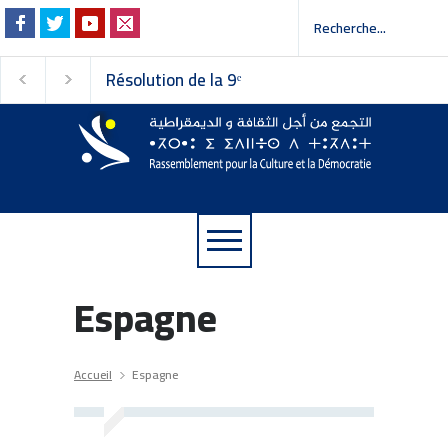
Résolution de la 9ᵉ
Invitation à la pres
session du Conseil
 إلى وسائل الإعلام
national du
Rassemblement pour la
Culture et la Démocratie
Espagne
Accueil
Espagne