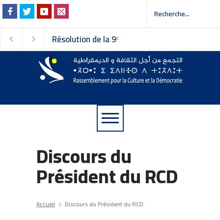
Résolution de la 9ᵉ
Invitation à la pres
session du Conseil
 إلى وسائل الإعلام
national du
Rassemblement pour la
Culture et la Démocratie
Discours du
Président du RCD
Accueil
Discours du Président du RCD