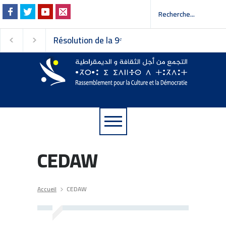
Résolution de la 9ᵉ
Invitation à la pres
session du Conseil
 إلى وسائل الإعلام
national du
Rassemblement pour la
Culture et la Démocratie
CEDAW
Accueil
CEDAW