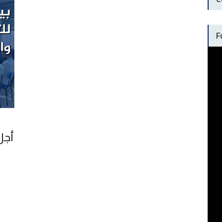
F
أجل