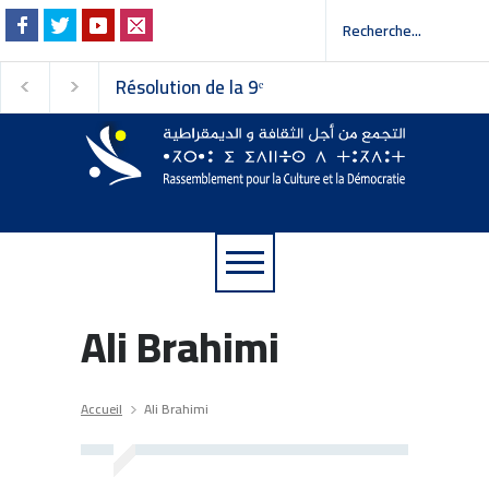
Résolution de la 9ᵉ
Invitation à la pres
session du Conseil
 إلى وسائل الإعلام
national du
Rassemblement pour la
Culture et la Démocratie
Ali Brahimi
Accueil
Ali Brahimi