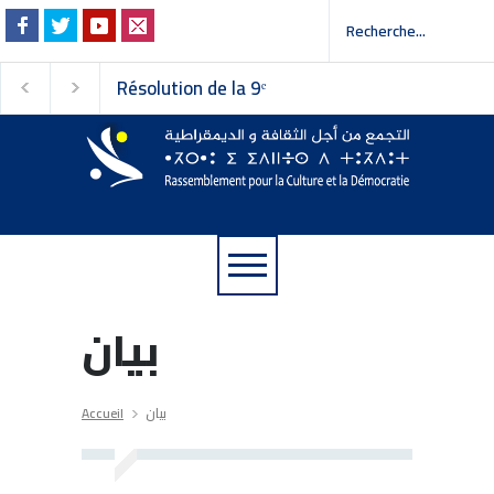
Résolution de la 9ᵉ
Invitation à la pres
session du Conseil
 إلى وسائل الإعلام
national du
Rassemblement pour la
Culture et la Démocratie
بيان
Accueil
بيان