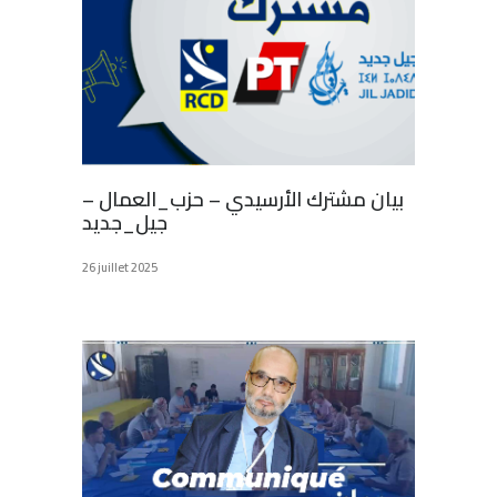
بيان مشترك الأرسيدي – حزب_العمال –
جيل_جديد
26 juillet 2025