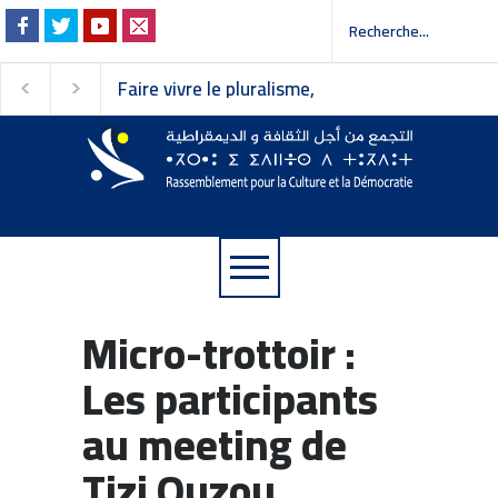
Faire vivre le pluralisme,
Résolution de la 9ᵉ
défendre les libertés-
session du Conseil
Communiqué du RCD
national du
Rassemblement pou
Culture et la Démoc
Micro-trottoir :
Les participants
au meeting de
Tizi Ouzou